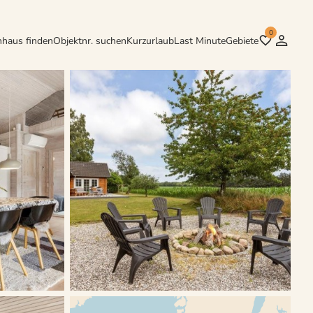
0
nhaus finden
Objektnr. suchen
Kurzurlaub
Last Minute
Gebiete