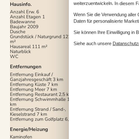
weiterzuentwickeln. In diesem F
Hausinfo.
Küchengeräte
Anzahl Erw.
6
Abzugshaube
Wenn Sie die Verwendung aller Co
Anzahl Etagen
1
Herd
Glaskeramikkoc
Daten für personalisierte Marke
Badewanne
Kaffeemaschine
Baujahr
2009
Kühlschrank m/Gefrie
Dusche
Gefrierschrank mit 3
Sie können Ihre Einwilligung in 
Grundstück / Naturgrund
1220
Mikrowelle
m²
Spülmaschine
Siehe auch unsere
Datanschutzri
Hausareal
111 m²
Waschmaschine
Naturblick
Wasserkocher
WC
Multimedien
Entfernungen
Chromecast
Über de
Entfernung Einkauf /
hauseigenen Chromec
Ganzjahresgeschäft
3 km
TV und das eigene H
Entfernung Küste
7 km
Streaming-Dienste z
Entfernung Meer
7 km
TV
Entfernung Restaurant
2,5 km
WI-FI
Entfernung Schwimmhalle
10
km
Extra
Entfernung Strand / Sand-,
Golf-Urlaub
Kieselstrand
7 km
Hochstuhl
Entfernung zum Golfplatz
6,5 km
Kinderfreundlich
Energie/Heizung
Kaminofen