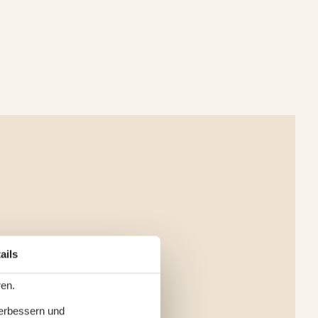
ails
ren.
verbessern und