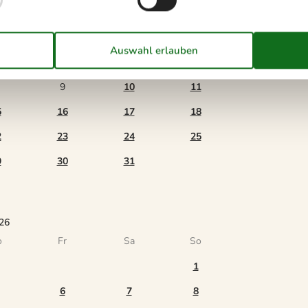
6
o
Fr
Sa
So
2
3
4
9
10
11
5
16
17
18
2
23
24
25
9
30
31
26
o
Fr
Sa
So
1
6
7
8