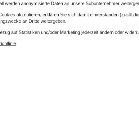
all werden anonymisierte Daten an unsere Subunternehmer weitergele
Draußen
Carport
okies akzeptieren, erklären Sie sich damit einverstanden (zusätzlich
hfelder
Gartenmöbel
tingzwecke an Dritte weitergeben.
Grill
Gas
rfach
Lagerfeuerplatz
1
 Schubladen
Parken auf dem Grundstück
Bezug auf Statistiken und/oder Marketing jederzeit ändern oder widerr
Schaukel
Sonnenschirm
1
chtlinie
Terrasse
Wasserhahn im Freien
Diverse
n
6 x Holz-/Parkettboden
ast / Apple
Fliessen-/Plattenboden
andy / TV +
Fußbodenheizung
u sehen
Offene Küche
Wäscheständer / Wäscheleine
Regeln
Aufladung von Elektroautos
nicht erlaubt
HAUSTIER NICHT ERLAUBT
Rauchen verboten
Preis inbegriffen