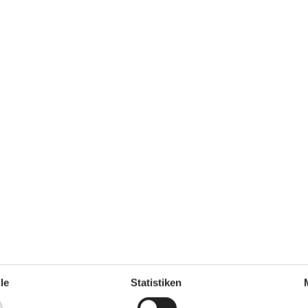
Endreinigung inkl.
Kurzurlaub zu machen, typischerweise außerhalb der
le
Statistiken