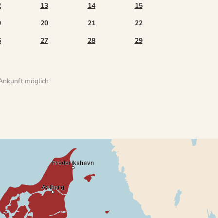
2
13
14
15
9
20
21
22
6
27
28
29
Ankunft möglich