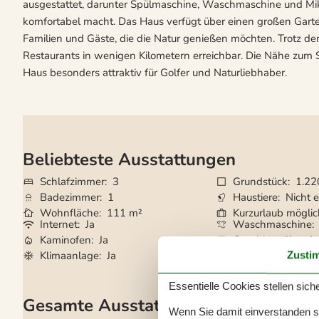
ausgestattet, darunter Spülmaschine, Waschmaschine und Mi
komfortabel macht. Das Haus verfügt über einen großen Garten 
Familien und Gäste, die die Natur genießen möchten. Trotz de
Restaurants in wenigen Kilometern erreichbar. Die Nähe zum 
Haus besonders attraktiv für Golfer und Naturliebhaber.
Beliebteste Ausstattungen
Schlafzimmer
3
Grundstück
1.22
Badezimmer
1
Haustiere
Nicht e
Wohnfläche
111 m²
Kurzurlaub mögli
Internet
Ja
Waschmaschine
Kaminofen
Ja
Geschirrspüler
Ja
Klimaanlage
Ja
Nichtraucher
Ja
Zusti
Essentielle Cookies stellen siche
Gesamte Ausstattung
Wenn Sie damit einverstanden sin