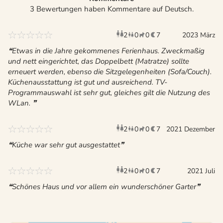
3 Bewertungen haben Kommentare auf Deutsch.
2
0
0
7
Erwachsene
Kinder
2023 März
Haustiere
Überna
Etwas in die Jahre gekommenes Ferienhaus. Zweckmaßig
und nett eingerichtet, das Doppelbett (Matratze) sollte
erneuert werden, ebenso die Sitzgelegenheiten (Sofa/Couch).
Küchenausstattung ist gut und ausreichend. TV-
Programmauswahl ist sehr gut, gleiches gilt die Nutzung des
WLan.
2
0
0
7
Erwachsene
2021 Dezember
Kinder
Haustiere
Überna
Küche war sehr gut ausgestattet
2
0
0
7
Erwachsene
Kinder
2021 Juli
Haustiere
Überna
Schönes Haus und vor allem ein wunderschöner Garter