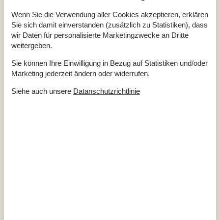
Entfernung Restaurant
5 km
Entfernung Strand
600 m
Wenn Sie die Verwendung aller Cookies akzeptieren, erklären
Energie/Heizung
Sie sich damit einverstanden (zusätzlich zu Statistiken), dass
wir Daten für personalisierte Marketingzwecke an Dritte
Elektroheizung
Kaminofen
weitergeben.
Wärmepumpe / Mit Kühlung
Sie können Ihre Einwilligung in Bezug auf Statistiken und/oder
Küchengeräte
Marketing jederzeit ändern oder widerrufen.
Herd
Kaffeemaschine
Siehe auch unsere
Datanschutzrichtlinie
Kühlschrank m/Gefrierfach
Mikrowelle
Spülmaschine
Waschmaschine
Multimedien
Deutsche Kanäle
Sat1, RTL, RTL II, Pro7, 3Sat, ZDF, ARD, Das
Erste
Dän. TV
DR1, DR2, DR3, DRK, DR Ultra, DR Ramasjang
Gratis Wi-Fi - Über 20 Mbit
Parabol
TV
Extra
Hochstuhl