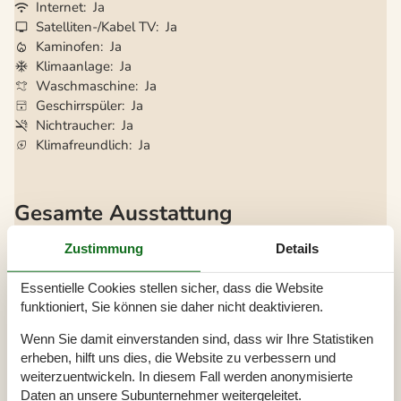
Internet
Ja
Satelliten-/Kabel TV
Ja
Kaminofen
Ja
Klimaanlage
Ja
Waschmaschine
Ja
Geschirrspüler
Ja
Nichtraucher
Ja
Klimafreundlich
Ja
Gesamte Ausstattung
Hausinfo.
Zustimmung
Details
Anzahl Erw.
4
Baujahr
1977
Essentielle Cookies stellen sicher, dass die Website
Dusche
Grundstücksgröße
943 m²
funktioniert, Sie können sie daher nicht deaktivieren.
Hausareal
66 m²
WC
Wenn Sie damit einverstanden sind, dass wir Ihre Statistiken
erheben, hilft uns dies, die Website zu verbessern und
Entfernungen
weiterzuentwickeln. In diesem Fall werden anonymisierte
Abstand Einkauf
2,8 km
Daten an unsere Subunternehmer weitergeleitet.