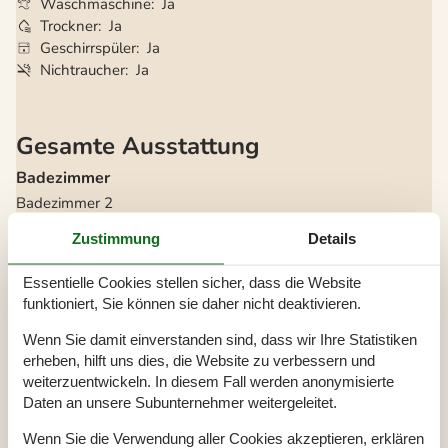
Waschmaschine
Ja
Trockner
Ja
Geschirrspüler
Ja
Nichtraucher
Ja
Gesamte Ausstattung
Badezimmer
Badezimmer
2
Dusche
2
Waschbecken
2
Zustimmung
Details
WC
2
Diverse
Essentielle Cookies stellen sicher, dass die Website
funktioniert, Sie können sie daher nicht deaktivieren.
Anzahl Badezimmer
2
Anzahl Schlafzimmer
3
Wenn Sie damit einverstanden sind, dass wir Ihre Statistiken
Baujahr
2022
Geschlossene Terrasse
erheben, hilft uns dies, die Website zu verbessern und
Haustier erlaubt
weiterzuentwickeln. In diesem Fall werden anonymisierte
Hoch Geschwindigkeits Internet
Daten an unsere Subunternehmer weitergeleitet.
Internet
Nationales Fernsehen
Nichtraucher
Wenn Sie die Verwendung aller Cookies akzeptieren, erklären