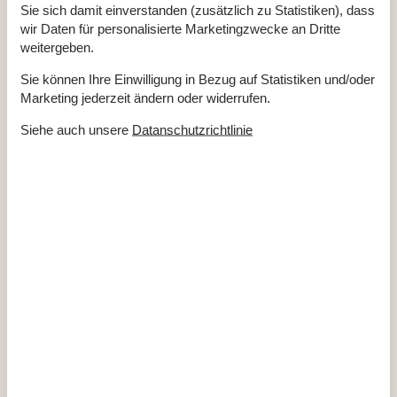
Renoviert
2022
Sie sich damit einverstanden (zusätzlich zu Statistiken), dass
Wohnfläche in m²
85 m²
wir Daten für personalisierte Marketingzwecke an Dritte
Draußen
weitergeben.
Bademöglichkeiten (flach)
Sie können Ihre Einwilligung in Bezug auf Statistiken und/oder
Bademöglichkeiten (Sandstrand)
Gartengrill
Marketing jederzeit ändern oder widerrufen.
Gartenmöbel
Kohlegrill
Siehe auch unsere
Datanschutzrichtlinie
Liegestühle
Terrasse
Drinnen
Internetzugang
Spielgeräte
TV
Waschmaschine
Wäschetrockner
Entfernung
Einkauf
2,9 km
Küste
250 m
Restaurant
3 km
Küche
Elektroherd