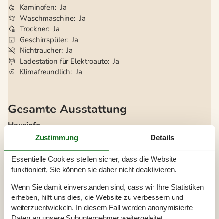
Kaminofen
Ja
Waschmaschine
Ja
Trockner
Ja
Geschirrspüler
Ja
Nichtraucher
Ja
Ladestation für Elektroauto
Ja
Klimafreundlich
Ja
Gesamte Ausstattung
Hausinfo.
2 x WC
Zustimmung
Details
Annexgrösse
12 m²
Anzahl Erw.
10
Essentielle Cookies stellen sicher, dass die Website
Baujahr
2005
Dusche
funktioniert, Sie können sie daher nicht deaktivieren.
Grundstück / Gartengrund
825 m²
Hausareal
142 m²
Wenn Sie damit einverstanden sind, dass wir Ihre Statistiken
erheben, hilft uns dies, die Website zu verbessern und
Entfernungen
weiterzuentwickeln. In diesem Fall werden anonymisierte
Entfernung Bus
200 m
Daten an unsere Subunternehmer weitergeleitet.