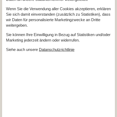
Entfernung Einkauf / Ganzjahresgeschäft
1 km
Entfernung Küste
150 m
Entfernung Meer
150 m
Wenn Sie die Verwendung aller Cookies akzeptieren, erklären
Entfernung Restaurant
1 km
Sie sich damit einverstanden (zusätzlich zu Statistiken), dass
Entfernung Schwimmhalle
200 m
wir Daten für personalisierte Marketingzwecke an Dritte
Entfernung Strand / Sandstrand
150 m
weitergeben.
Entfernung zum Golfplatz
13 km
Energie/Heizung
Sie können Ihre Einwilligung in Bezug auf Statistiken und/oder
Marketing jederzeit ändern oder widerrufen.
Elektroheizung
Kaminofen
Wärmepumpe / Ohne Kühlung
Siehe auch unsere
Datanschutzrichtlinie
Küchengeräte
Abzugshaube
Backofen
Kaffeemaschine
Kochplatten
Induktionskochfelder
Kühlschrank m/Gefrierfach
Mikrowelle
Spülmaschine
Waschmaschine
Wasserkocher
Wäschetrockner
Kombi-Waschmaschine und Trockner
Multimedien
Apple TV
TV- und Streaming-Dienste über Apple TV des