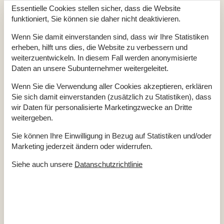
Ferienhaus
64 m²
Essentielle Cookies stellen sicher, dass die Website
Haustiere Nr
funktioniert, Sie können sie daher nicht deaktivieren.
Heizung, Elektroheizung
Renoviert
2002
Self-Service-Check-in
Wenn Sie damit einverstanden sind, dass wir Ihre Statistiken
Staubsauger
erheben, hilft uns dies, die Website zu verbessern und
Waschmaschine
weiterzuentwickeln. In diesem Fall werden anonymisierte
Wasser inkl.
Winterfest
Daten an unsere Subunternehmer weitergeleitet.
Wäschetrockner
Wenn Sie die Verwendung aller Cookies akzeptieren, erklären
Draußen
Sie sich damit einverstanden (zusätzlich zu Statistiken), dass
Gartenmöbel
wir Daten für personalisierte Marketingzwecke an Dritte
Gasgrill
weitergeben.
Grill
Kostenloser Parkplatz auf dem Gelände
Sie können Ihre Einwilligung in Bezug auf Statistiken und/oder
Naturgrundstück
277 m²
Marketing jederzeit ändern oder widerrufen.
Drinnen
Siehe auch unsere
Datanschutzrichtlinie
Kaminofen
Rauchmelder
Elektrogeräte
1 Fernseher
Chromecast
Internet (drahtlos)