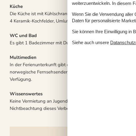
weiterzuentwickeln. In diesem F
Küche
Die Küche ist mit Kühlschrank ausgestattet. Es steht 1 zusätz
Wenn Sie die Verwendung aller Co
4 Keramik-Kochfelder, Umluftofen sowie Geschirrspüler.
Daten für personalisierte Marke
Sie können Ihre Einwilligung in 
WC und Bad
Es gibt 1 Badezimmer mit Duschnische und 1 Toilette.. Fußb
Siehe auch unsere
Datanschutzri
Multimedien
In der Ferienunterkunft gibt es 2 Fernseher.1 Chromecast. Ra
norwegische Fernsehsender. Mindestens 4 deutsche Fernsehse
Verfügung.
Wissenswertes
Keine Vermietung an Jugendgruppen, in denen alle 15-25 Jahre
Nichtbeachtung dieses Verbots wird eine Gebühr von mindes