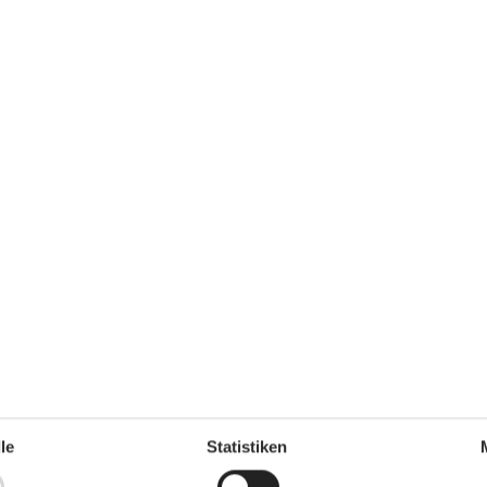
 m²
Entfernung Wasser
25 m
rlaubt
Einkaufen
3.700 m
ch
Ja
Ja
Klimafreundlich
Ja
Multimedien
nkl. 4-11
> 3 deutsche Sender
> 3 dänische Sender
hre)
1
1-3 norwegische Kanäle
Anzahl der Fernseher
2
²
Chromecast
1
Herunterladen
200
hl Liter)
50
Hochladen
200
Internet drahtlos
le
Statistiken
Radio
2025