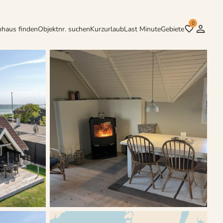
0
nhaus finden
Objektnr. suchen
Kurzurlaub
Last Minute
Gebiete