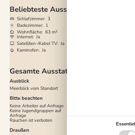
Beliebteste Ausstattungen
Schlafzimmer
3
Grundstück
367
Badezimmer
1
Haustiere
Nicht e
Wohnfläche
63 m²
Kurzurlaub mögli
Internet
Ja
Waschmaschine
Satelliten-/Kabel TV
Ja
Geschirrspüler
Ja
Kaminofen
Ja
Nichtraucher
Ja
Gesamte Ausstattung
Ausblick
Einrichtung
Meerblick vom Standort
Anzahl Erwachsene i
Jahre
6
Bitte beachten
Anzahl Kinder (0-3 Ja
Baujahr
1980
Keine Arbeiter auf Anfrage
Bebaute Fläche
63 m
Keine Jugendgruppen auf
Ferienhaus
Anfrage
Gefrierkapazität (Anza
Rauchen ist verboten
Hochstuhl
1
Essentiel
Holzofen
1
Draußen
Jahr der Renovierung