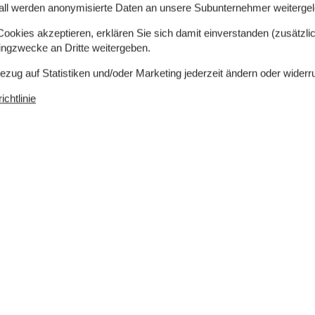
all werden anonymisierte Daten an unsere Subunternehmer weitergele
licher Kühlschrank zur Verfügung. Außerdem gibt es
okies akzeptieren, erklären Sie sich damit einverstanden (zusätzlich
tingzwecke an Dritte weitergeben.
Bezug auf Statistiken und/oder Marketing jederzeit ändern oder widerr
odenheizung in 1 Badezimmer.
chtlinie
dio. Mindestens 4 dänische Fernsehsender. 1-3
nder. Es steht kabellose Internetverbindung zur
 sind. Rauchen ist nicht zugelassen. Bei
tens EUR 420,- erhoben.