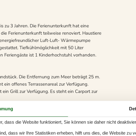
s zu 3 Jahren. Die Ferienunterkunft hat eine
 Ferienunterkunft teilweise renoviert. Haustiere
t energiefreundlicher Luft-Luft- Wärmepumpe
stattet. Tiefkühlmöglichkeit mit 50 Liter
en Feriengäste ist 1 Kinderhochstuhl vorhanden.
undstück. Die Entfernung zum Meer beträgt 25 m.
ht ein offenes Terrassenareal zur Verfügung.
in Grill zur Verfügung. Es steht ein Carport zur
mmung
Det
ätze in Doppelbetten. 2 von diesen Schlafplätzen
r, dass die Website funktioniert, Sie können sie daher nicht deaktivie
erfügung.
d, dass wir Ihre Statistiken erheben, hilft uns dies, die Website zu 