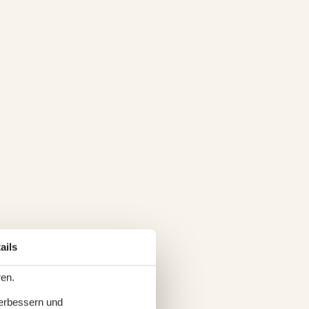
ails
ren.
verbessern und