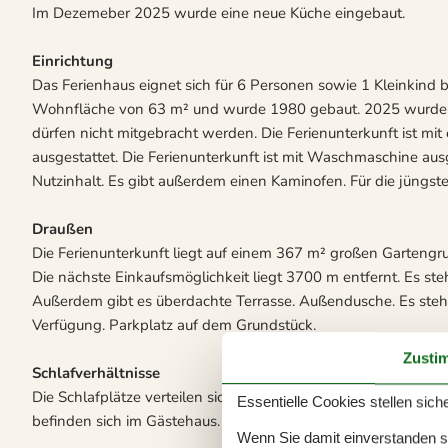
Im Dezemeber 2025 wurde eine neue Küche eingebaut.
Einrichtung
Das Ferienhaus eignet sich für 6 Personen sowie 1 Kleinkind bi
Wohnfläche von 63 m² und wurde 1980 gebaut. 2025 wurde die
dürfen nicht mitgebracht werden. Die Ferienunterkunft ist mi
ausgestattet. Die Ferienunterkunft ist mit Waschmaschine ausge
Nutzinhalt. Es gibt außerdem einen Kaminofen. Für die jüngst
Draußen
Die Ferienunterkunft liegt auf einem 367 m² großen Gartengr
Die nächste Einkaufsmöglichkeit liegt 3700 m entfernt. Es ste
Außerdem gibt es überdachte Terrasse. Außendusche. Es steht e
Verfügung. Parkplatz auf dem Grundstück.
Zusti
Schlafverhältnisse
Die Schlafplätze verteilen sich auf 3 Schlafräume. 6 Schlafpl
Essentielle Cookies stellen siche
befinden sich im Gästehaus. Ferner steht ein Kinderbett zur V
Wenn Sie damit einverstanden sin