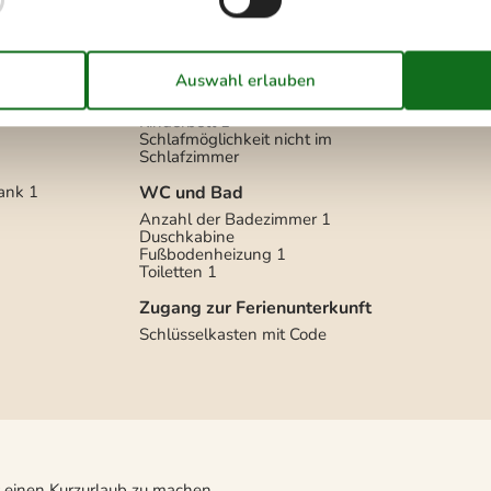
Schlafverhältnisse
Anhang (Anzahl der
 Luft
Schlafplätze)
Anzahl der Schlafzimmer
3
Doppelbett (Anzahl der
ochplatten
Schlafplätze)
6
Kinderbett
1
Schlafmöglichkeit nicht im
Schlafzimmer
rank
1
WC und Bad
Anzahl der Badezimmer
1
Duschkabine
Fußbodenheizung
1
Toiletten
1
Zugang zur Ferienunterkunft
Schlüsselkasten mit Code
 einen Kurzurlaub zu machen.