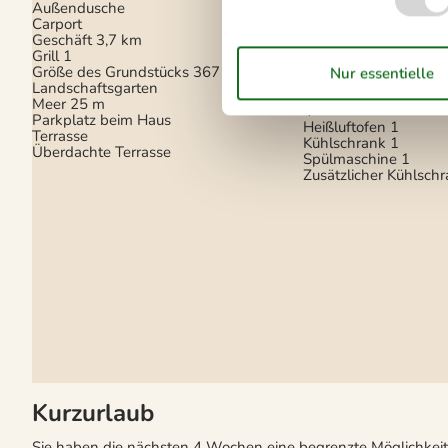
Waschmaschine
1
Außendusche
Wärmepumpe
Carport
Wärmepumpe Luft zu
Geschäft
3,7 km
Grill
1
Küche
Größe des Grundstücks
367 m²
Landschaftsgarten
Anzahl der Keramikk
Meer
25 m
4
Parkplatz beim Haus
Heißluftofen
1
Terrasse
Kühlschrank
1
Überdachte Terrasse
Spülmaschine
1
Zusätzlicher Kühlsch
Kurzurlaub
Sie haben die nächsten 4 Wochen eine begrenzte Möglichkeit