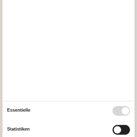
44
26
27
28
29
30
31
45
November 2026
Mo
Di
Mi
Do
Fr
Sa
So
44
1
45
2
3
4
5
6
7
8
46
9
10
11
12
13
14
15
47
16
17
18
19
20
21
22
48
23
24
25
26
27
28
29
49
30
Essentielle
Frei
Nicht frei
Ankunft möglich
Dauer
Statistiken