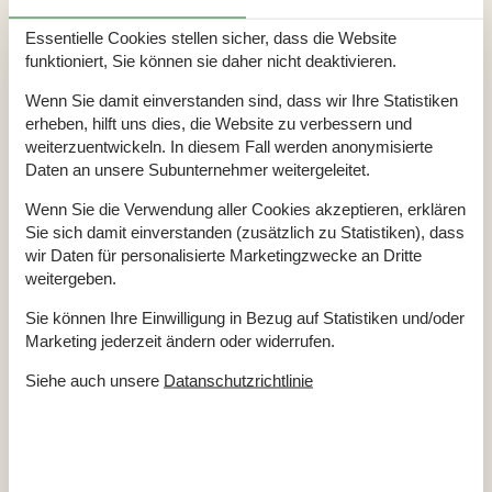
Bademöglichkeiten (Sandstrand)
Gartengrill
Essentielle Cookies stellen sicher, dass die Website
Terrasse
funktioniert, Sie können sie daher nicht deaktivieren.
Drinnen
Wenn Sie damit einverstanden sind, dass wir Ihre Statistiken
Internetzugang
erheben, hilft uns dies, die Website zu verbessern und
Kinderbett
Radio
weiterzuentwickeln. In diesem Fall werden anonymisierte
TV
Daten an unsere Subunternehmer weitergeleitet.
Waschmaschine
Wäschetrockner
Wenn Sie die Verwendung aller Cookies akzeptieren, erklären
Entfernung
Sie sich damit einverstanden (zusätzlich zu Statistiken), dass
wir Daten für personalisierte Marketingzwecke an Dritte
Einkauf
3,5 km
Restaurant
6,8 km
weitergeben.
Küche
Sie können Ihre Einwilligung in Bezug auf Statistiken und/oder
Elektroherd
Marketing jederzeit ändern oder widerrufen.
Kaffeemaschine
Kühl-/Gefrierschrank
Siehe auch unsere
Datanschutzrichtlinie
Spülmaschine