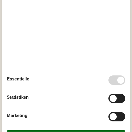
40
1
2
3
4
41
5
6
7
8
9
10
11
42
12
13
14
15
16
17
18
43
19
20
21
22
23
24
25
44
26
27
28
29
30
31
45
Frei
Nicht frei
Ankunft möglich
Essentielle
Dauer
Statistiken
Unsere Gästebewertungen
3,2
Marketing
7 ÜBERNACHTUNGEN