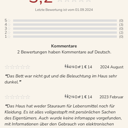
Letzte Bewertung ist vom 01.09.2024
5
(0)
4
(3)
3
(0)
2
(2)
1
(0)
Kommentare
2 Bewertungen haben Kommentare auf Deutsch.
4
0
1
14
Erwachsene
Kinder
2024 August
Haustier
Übernac
Das Bett war nicht gut und die Beleuchtung im Haus sehr
dunkel.
2
0
1
14
Erwachsene
Kinder
2023 Februar
Haustier
Übernac
Das Haus hat weder Stauraum für Lebensmittel noch für
Kleidung. Es ist alles vollgestopft mit persönlichen Sachen
des Eigentümers. Auch wurde keine infomappe vorgefunden,
mit Informationen über den Gebrauch von elektronischen