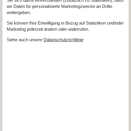
Sie sich damit einverstanden (zusätzlich zu Statistiken), dass
Entfernung
wir Daten für personalisierte Marketingzwecke an Dritte
weitergeben.
Einkauf
8 km
Küste
200 m
Restaurant
900 m
Sie können Ihre Einwilligung in Bezug auf Statistiken und/oder
Marketing jederzeit ändern oder widerrufen.
Küche
Abzugshaube
Siehe auch unsere
Datanschutzrichtlinie
Elektroherd
Kaffeemaschine
Kühlschrank
Kühlschrank mit Gefrierfach
Mikrowelle
Spülmaschine
Kurzurlaub
Sie haben die Möglichkeit einen Kurzurlaub in ausgewählten
Zeiträumen des Jahres zu machen.
Kalender