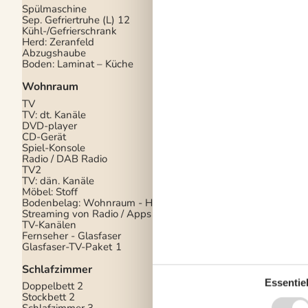
Spülmaschine
Toilette
1
Sep. Gefriertruhe (L)
12
Sauna
Kühl-/Gefrierschrank
Dusche
Herd: Zeranfeld
Fussboden im Bad: Fl
Abzugshaube
Waschbecken
Boden: Laminat – Küche
Konzepte
Wohnraum
Wechseltag: Samsta
TV
TV: dt. Kanäle
Objektinfo
DVD-player
Baujahr
2004
CD-Gerät
Hausareal m²
80
Spiel-Konsole
Waschmaschine
Radio / DAB Radio
Wäschetrockner
TV2
Heizung: Kaminofen
TV: dän. Kanäle
Heizung: Strom
Möbel: Stoff
HAUSTIER NICHT E
Bodenbelag: Wohnraum - Holz
Bügeleisen
Streaming von Radio / Apps /
Bügelbrett
TV-Kanälen
Heizung: Wärmepum
Fernseher - Glasfaser
Nichtraucher-Haus
Glasfaser-TV-Paket
1
Fjordblick
Wasserkocher
Schlafzimmer
Personenzahl
6
Essentiel
Doppelbett
2
Ausblick: zu den Dün
Stockbett
2
Blick auf den Ferring
Schlafzimmer
3
Ladegerät für Elektro