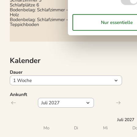
Schlafplätze
6
Internet - Glasfaser
Bodenbelag: Schlafzimmer -
Geschwindigkeit der
Holz
Fiberverbindung/Mbit
Bodenbelag: Schlafzimmer -
Teppichboden
Kalender
Dauer
Ankunft
Juli 2027
Mo
Di
Mi
D