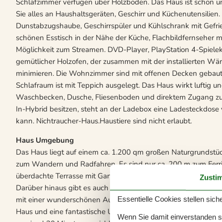
Schlafzimmer verfügen über Holzböden. Das Haus ist schön un
Sie alles an Haushaltsgeräten, Geschirr und Küchenutensilien.
Dunstabzugshaube, Geschirrspüler und Kühlschrank mit Gefri
schönen Esstisch in der Nähe der Küche, Flachbildfernseher 
Möglichkeit zum Streamen. DVD-Player, PlayStation 4-Spielek
gemütlicher Holzofen, der zusammen mit der installierten W
minimieren. Die Wohnzimmer sind mit offenen Decken gebaut
Schlafraum ist mit Teppich ausgelegt. Das Haus wirkt luftig und
Waschbecken, Dusche, Fliesenboden und direktem Zugang zur
In-Hybrid besitzen, steht an der Ladebox eine Ladesteckdose
kann. Nichtraucher-Haus.Haustiere sind nicht erlaubt.
Haus Umgebung
Das Haus liegt auf einem ca. 1.200 qm großen Naturgrundstüc
zum Wandern und Radfahren. Es sind nur ca. 200 m zum Ferri
überdachte Terrasse mit Gartenmöbeln, Grill und Liegestühle
Zusti
Darüber hinaus gibt es auch eine kleine, gemütliche Morgenterr
mit einer wunderschönen Aussicht, die den Rahmen für Ihren
Essentielle Cookies stellen siche
Haus und eine fantastische Umgebung. Besuchen Sie die vielen
Wenn Sie damit einverstanden sin