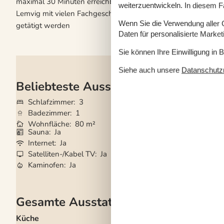
maximal 30 Minuten erreichbar sind, oder besuchen Sie das F
weiterzuentwickeln. In diesem F
Lemvig mit vielen Fachgeschäften. In den Sommermonaten kö
Wenn Sie die Verwendung aller Co
getätigt werden
Daten für personalisierte Marke
Sie können Ihre Einwilligung in 
Siehe auch unsere
Datanschutzri
Beliebteste Ausstattungen
Schlafzimmer
3
Grundstück
1.20
Badezimmer
1
Haustiere
Nicht e
Wohnfläche
80 m²
Kurzurlaub mögli
Sauna
Ja
Wasserblick
Ja
Internet
Ja
Waschmaschine
Satelliten-/Kabel TV
Ja
Trockner
Ja
Kaminofen
Ja
Geschirrspüler
Ja
Gesamte Ausstattung
Küche
Bad