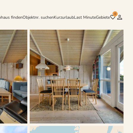
0
nhaus finden
Objektnr. suchen
Kurzurlaub
Last Minute
Gebiete