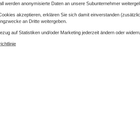
ischerdorf Thyborøn oder die schöne Handelsstadt
all werden anonymisierte Daten an unsere Subunternehmer weitergele
nnen auf Bovbjerg Camping die nötigsten Einkäufe
okies akzeptieren, erklären Sie sich damit einverstanden (zusätzlich
tingzwecke an Dritte weitergeben.
Bezug auf Statistiken und/oder Marketing jederzeit ändern oder widerr
chtlinie
0 m²
Entfernung Wasser
200 m
rlaubt
Einkaufen
3 km
ch
Nein
Nichtraucher
Ja
Ja
Ladestation für Elektroauto
Ja
Klimafreundlich
Ja
Objektinfo - draussen