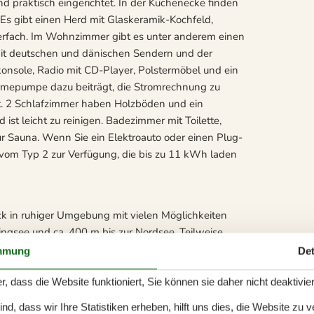
d praktisch eingerichtet. In der Küchenecke finden
 Es gibt einen Herd mit Glaskeramik-Kochfeld,
erfach. Im Wohnzimmer gibt es unter anderem einen
mit deutschen und dänischen Sendern und der
onsole, Radio mit CD-Player, Polstermöbel und ein
ärmepumpe dazu beiträgt, die Stromrechnung zu
. 2 Schlafzimmer haben Holzböden und ein
 ist leicht zu reinigen. Badezimmer mit Toilette,
 Sauna. Wenn Sie ein Elektroauto oder einen Plug-
 vom Typ 2 zur Verfügung, die bis zu 11 kWh laden
k in ruhiger Umgebung mit vielen Möglichkeiten
ngsee und ca. 400 m bis zur Nordsee. Teilweise
n, die bei Bedarf verschoben werden können.
mmung
Det
asse. Alles in allem ein sehr attraktives Ferienhaus,
 Urlaub nahe der Nordsee bilden wird. Schönes
r, dass die Website funktioniert, Sie können sie daher nicht deaktivie
 Attraktionen und Erlebnisse, die innerhalb von
d, dass wir Ihre Statistiken erheben, hilft uns dies, die Website zu 