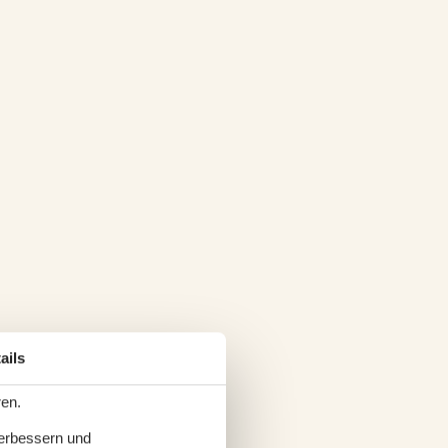
ails
ren.
verbessern und