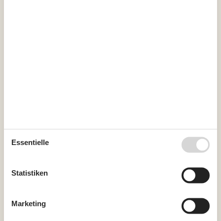
Terrasse
Entfernung: Ferring See
150 m
Sonnenliegen
1
Terrasse: umzäunt
Naturgrundstück
Entfernung: Meer
400 m
P-Platz: beim Haus
Gasgrill
Entfernung: Einkauf ganzjährig
9,1 km
Kalender
Essentielle
Ankunft
Statistiken
August 2026
Mo
Di
Mi
Do
Fr
Sa
So
Marketing