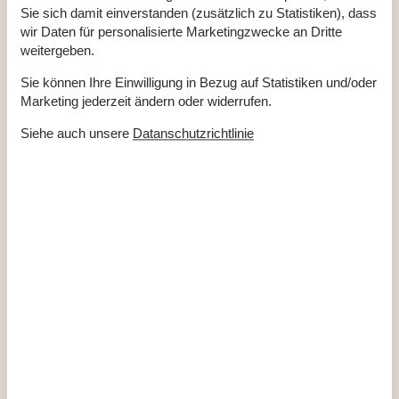
Abzugshaube
Sie sich damit einverstanden (zusätzlich zu Statistiken), dass
Boden: Laminat – Küche
Küche
wir Daten für personalisierte Marketingzwecke an Dritte
weitergeben.
Wohnraum
TV
Sie können Ihre Einwilligung in Bezug auf Statistiken und/oder
TV: dt. Kanäle
Marketing jederzeit ändern oder widerrufen.
TV-Kabel
TV2
Siehe auch unsere
Datanschutzrichtlinie
TV: dän. Kanäle
Möbel: Stoff
Bodenbelag: Wohnraum - Holz
Schlafzimmer
Doppelbett
1
Stockbett
1
Schlafzimmer
3
Schlafplätze
6
Bodenbelag: Schlafzimmer - Holz
Grösse: Einzelbett, 80x200 cm
2
Bad
Toilette
1
Badezimmer
1
Fußbodenheizung - Bad
Dusche