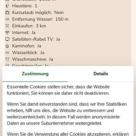
Haustiere
1
Kurzurlaub möglich
Nein
Entfernung Wasser
150 m
Einkaufen
3 km
Internet
Ja
Satelliten-/Kabel TV
Ja
Kaminofen
Ja
Wasserblick
Ja
Waschmaschine
Ja
Geschirrspüler
Ja
Nichtraucher
Ja
Zustimmung
Details
Essentielle Cookies stellen sicher, dass die Website
funktioniert, Sie können sie daher nicht deaktivieren.
Gesamte Ausstattung
Wenn Sie damit einverstanden sind, dass wir Ihre Statistiken
Küche
erheben, hilft uns dies, die Website zu verbessern und
Spülmaschine
weiterzuentwickeln. In diesem Fall werden anonymisierte
Sep. Gefriertruhe (L)
40
Kühl-/Gefrierschrank
Daten an unsere Subunternehmer weitergeleitet.
Herd: Zeranfeld
Kühlschrank
Wenn Sie die Verwendung aller Cookies akzeptieren, erklären