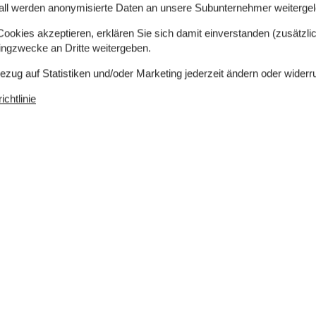
 m²
Entfernung Wasser
300 m
all werden anonymisierte Daten an unsere Subunternehmer weitergele
rlaubt
Einkaufen
250 m
ch
Ja
okies akzeptieren, erklären Sie sich damit einverstanden (zusätzlich
Nichtraucher
Ja
tingzwecke an Dritte weitergeben.
Bezug auf Statistiken und/oder Marketing jederzeit ändern oder widerr
chtlinie
Küche
Abzugshaube
Die Küche verfügt über
Warmwasser
Elektroherd
Gefriertruhe
30 l
Kaffeemaschine
Kühlschrank
Spülmaschine
Notiz
den
300 m
Bettwäsche kann nicht gemietet
50 m
werden
250 m
Handtücher können nicht
gemietet werden