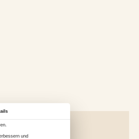
ails
ren.
verbessern und