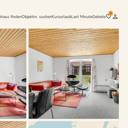
0
nhaus finden
Objektnr. suchen
Kurzurlaub
Last Minute
Gebiete