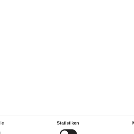
 einen Kurzurlaub zu machen.
le
Statistiken