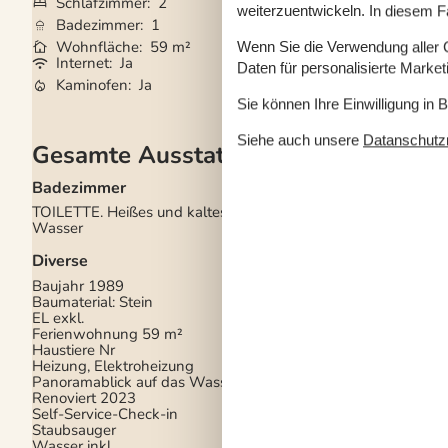
Schlafzimmer
2
Grundstück
200
weiterzuentwickeln. In diesem F
Badezimmer
1
Haustiere
Nicht e
Wohnfläche
59 m²
Kurzurlaub mögli
Wenn Sie die Verwendung aller Co
Internet
Ja
Wasserblick
Ja
Daten für personalisierte Marke
Kaminofen
Ja
Geschirrspüler
Ja
Sie können Ihre Einwilligung in 
Siehe auch unsere
Datanschutzri
Gesamte Ausstattung
Badezimmer
Drinnen
TOILETTE. Heißes und kaltes
Kaminofen
Wasser
Elektrogeräte
Diverse
1 Fernseher
Baujahr
1989
DK-DR1
Baumaterial: Stein
Internet (drahtlos)
EL exkl.
Stereoanlage und CD
Ferienwohnung
59 m²
Haustiere Nr
In der Nähe
Heizung, Elektroheizung
Entf. zum Wasser/Ba
Panoramablick auf das Wasser
Entfernung Einkauf
2
Renoviert
2023
Nächstes Restaurant
Self-Service-Check-in
Staubsauger
Konzepte
Wasser inkl.