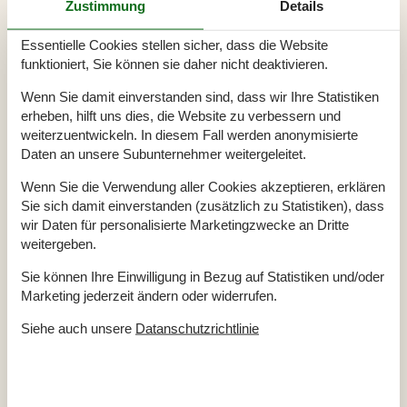
Zustimmung
Details
Schlafzimmer
3
Badezimmer
1
Essentielle Cookies stellen sicher, dass die Website
Wohnfläche
76 m²
funktioniert, Sie können sie daher nicht deaktivieren.
Grundstück
859 m²
Haustiere
Nicht erlaubt
Wenn Sie damit einverstanden sind, dass wir Ihre Statistiken
Kurzurlaub möglich
Nein
erheben, hilft uns dies, die Website zu verbessern und
Entfernung Wasser
150 m
weiterzuentwickeln. In diesem Fall werden anonymisierte
Einkaufen
7 km
Daten an unsere Subunternehmer weitergeleitet.
Internet
Ja
Wenn Sie die Verwendung aller Cookies akzeptieren, erklären
Satelliten-/Kabel TV
Ja
Sie sich damit einverstanden (zusätzlich zu Statistiken), dass
Kaminofen
Ja
wir Daten für personalisierte Marketingzwecke an Dritte
Gute Angelmöglichkeiten
Ja
weitergeben.
Waschmaschine
Ja
Geschirrspüler
Ja
Sie können Ihre Einwilligung in Bezug auf Statistiken und/oder
Nichtraucher
Ja
Marketing jederzeit ändern oder widerrufen.
Siehe auch unsere
Datanschutzrichtlinie
Gesamte Ausstattung
Hausinfo.