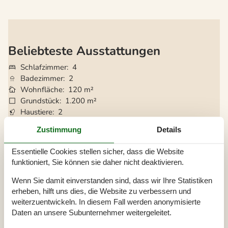
Beliebteste Ausstattungen
Schlafzimmer
4
Badezimmer
2
Wohnfläche
120 m²
Grundstück
1.200 m²
Haustiere
2
Kurzurlaub möglich
Ja
Zustimmung
Details
Entfernung Wasser
250 m
Einkaufen
4 km
Essentielle Cookies stellen sicher, dass die Website
Whirlpool
Ja
funktioniert, Sie können sie daher nicht deaktivieren.
Sauna
Ja
Internet
Ja
Wenn Sie damit einverstanden sind, dass wir Ihre Statistiken
Satelliten-/Kabel TV
Ja
erheben, hilft uns dies, die Website zu verbessern und
Kaminofen
Ja
weiterzuentwickeln. In diesem Fall werden anonymisierte
Gute Angelmöglichkeiten
Ja
Daten an unsere Subunternehmer weitergeleitet.
Klimaanlage
Ja