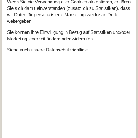
Wenn Sie die Verwendung aller Cookies akzeptieren, erklären
Waschmaschine
Ja
Sie sich damit einverstanden (zusätzlich zu Statistiken), dass
Trockner
Ja
wir Daten für personalisierte Marketingzwecke an Dritte
Geschirrspüler
Ja
weitergeben.
Nichtraucher
Ja
Klimafreundlich
Ja
Sie können Ihre Einwilligung in Bezug auf Statistiken und/oder
Marketing jederzeit ändern oder widerrufen.
Siehe auch unsere
Datanschutzrichtlinie
Gesamte Ausstattung
Hausinfo.
2 x Dusche
2 x WC
Anzahl Erw.
8
Anzahl Haustiere
2
Baujahr
2007
Grundstück / Naturgrund
1200 m²
Hausareal
120 m²
Sauna
Whirlpool, drinnen
Entfernungen
Abstand Einkauf
4 km
Entfernung Meer
250 m