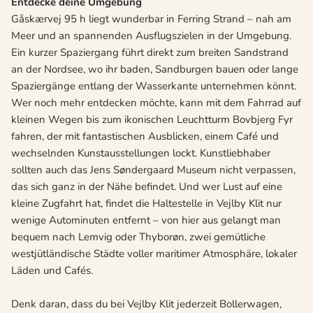
Entdecke deine Umgebung
Gåskærvej 95 h liegt wunderbar in Ferring Strand – nah am
Meer und an spannenden Ausflugszielen in der Umgebung.
Ein kurzer Spaziergang führt direkt zum breiten Sandstrand
an der Nordsee, wo ihr baden, Sandburgen bauen oder lange
Spaziergänge entlang der Wasserkante unternehmen könnt.
Wer noch mehr entdecken möchte, kann mit dem Fahrrad auf
kleinen Wegen bis zum ikonischen Leuchtturm Bovbjerg Fyr
fahren, der mit fantastischen Ausblicken, einem Café und
wechselnden Kunstausstellungen lockt. Kunstliebhaber
sollten auch das Jens Søndergaard Museum nicht verpassen,
das sich ganz in der Nähe befindet. Und wer Lust auf eine
kleine Zugfahrt hat, findet die Haltestelle in Vejlby Klit nur
wenige Autominuten entfernt – von hier aus gelangt man
bequem nach Lemvig oder Thyborøn, zwei gemütliche
westjütländische Städte voller maritimer Atmosphäre, lokaler
Läden und Cafés.
Denk daran, dass du bei Vejlby Klit jederzeit Bollerwagen,