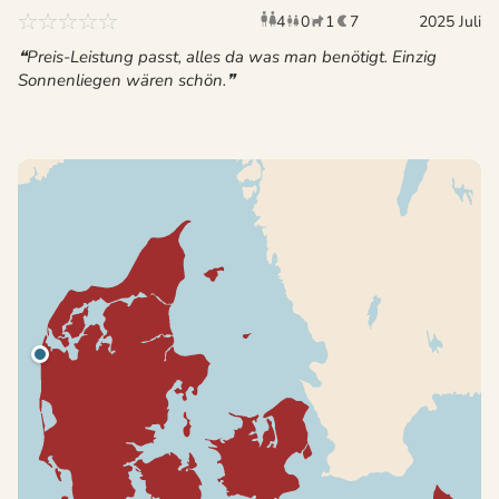
4
0
1
7
Erwachsene
Kinder
2025 Juli
Haustier
Überna
Preis-Leistung passt, alles da was man benötigt. Einzig
Sonnenliegen wären schön.