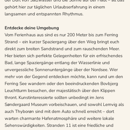
der Duft von Salzwasser und die Sonne auf der Haut – all das
gehört hier zur täglichen Urlaubserfahrung in einem
langsamen und entspannten Rhythmus.
Entdecke deine Umgebung
Vom Ferienhaus aus sind es nur 200 Meter bis zum Ferring
Strand – ein kurzer Spaziergang über den Weg bringt euch
direkt zum breiten Sandstrand und zum rauschenden Meer.
Hier bieten sich perfekte Gelegenheiten für ein erfrischendes
Bad, lange Spaziergänge entlang der Wasserlinie und
unvergessliche Sonnenuntergänge über der Nordsee. Wer
mehr von der Gegend entdecken möchte, kann rund um den
Ferring See wandern oder den beeindruckenden Bovbjerg
Leuchtturm besuchen, der majestätisch über den Klippen
thront. Kunstinteressierte sollten unbedingt im Jens
Søndergaard Museum vorbeischauen, und sowohl Lemvig als
auch Thyborøn sind mit dem Auto schnell erreicht – dort
warten charmante Hafenatmosphäre und weitere lokale
Sehenswürdigkeiten. Stranden 11 ist eine friedliche und