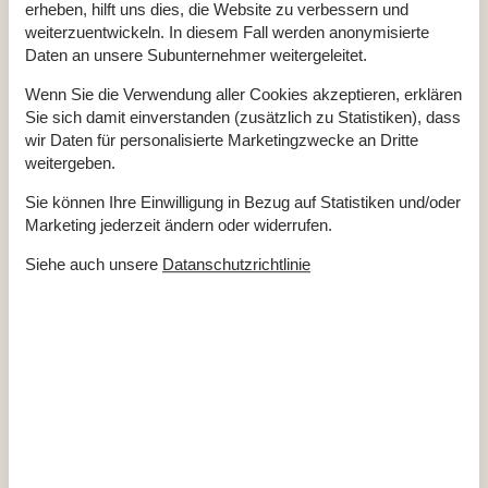
erheben, hilft uns dies, die Website zu verbessern und
weiterzuentwickeln. In diesem Fall werden anonymisierte
Daten an unsere Subunternehmer weitergeleitet.
Gesamte Ausstattung
Wenn Sie die Verwendung aller Cookies akzeptieren, erklären
Hausinfo.
Sie sich damit einverstanden (zusätzlich zu Statistiken), dass
Anzahl Erw.
6
wir Daten für personalisierte Marketingzwecke an Dritte
Anzahl Haustiere
1
weitergeben.
Baujahr
2014
Dusche
Sie können Ihre Einwilligung in Bezug auf Statistiken und/oder
Grundstücksgröße
1200 m²
Hausareal
70 m²
Marketing jederzeit ändern oder widerrufen.
WC
Siehe auch unsere
Datanschutzrichtlinie
Entfernungen
Entfernung Einkauf / Sommer
4 km
Entfernung Meer
200 m
Entfernung Restaurant
4 km
Entfernung Schwimmhalle
10 km
Entfernung See
400 m
Entfernung Strand
200 m
Entfernung zum Golfplatz
10 km
Energie/Heizung
Elektroheizung
Kaminofen