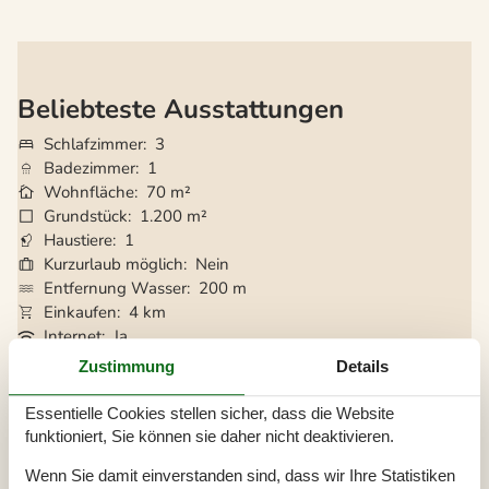
Beliebteste Ausstattungen
Schlafzimmer
3
Badezimmer
1
Wohnfläche
70 m²
Grundstück
1.200 m²
Haustiere
1
Kurzurlaub möglich
Nein
Entfernung Wasser
200 m
Einkaufen
4 km
Internet
Ja
Satelliten-/Kabel TV
Ja
Zustimmung
Details
Kaminofen
Ja
Gute Angelmöglichkeiten
Ja
Essentielle Cookies stellen sicher, dass die Website
Waschmaschine
Ja
funktioniert, Sie können sie daher nicht deaktivieren.
Geschirrspüler
Ja
Wenn Sie damit einverstanden sind, dass wir Ihre Statistiken
Nichtraucher
Ja