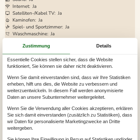
Internet
Ja
Satelliten-/Kabel TV
Ja
Kaminofen
Ja
Spiel- und Sportzimmer
Ja
Waschmaschine
Ja
Trockner
Ja
Zustimmung
Details
Geschirrspüler
Ja
Nichtraucher
Ja
Essentielle Cookies stellen sicher, dass die Website
funktioniert, Sie können sie daher nicht deaktivieren.
Gesamte Ausstattung
Wenn Sie damit einverstanden sind, dass wir Ihre Statistiken
erheben, hilft uns dies, die Website zu verbessern und
Aktivitäten
weiterzuentwickeln. In diesem Fall werden anonymisierte
Dart
Daten an unsere Subunternehmer weitergeleitet.
Spiel
Tischfussball
Wenn Sie die Verwendung aller Cookies akzeptieren, erklären
Sie sich damit einverstanden (zusätzlich zu Statistiken), dass
Badezimmer
wir Daten für personalisierte Marketingzwecke an Dritte
Badewanne
weitergeben.
Badezimmer
2
Duschniche
2
Waschbecken
2
Sie können Ihre Einwilligung in Bezug auf Statistiken und/oder