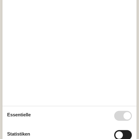
Sauna (beheizt, Innenbereich, 5 Personen)
Spa (beheizt, Innenbereich, 2 Personen)
Whirlpool
Kurzurlaub
Es besteht eine begrenzte Möglichkeit das ganze Jahr einen
Kurzurlaub zu machen, typischerweise außerhalb der
Hochsaison.
Kalender
Ankunft
Essentielle
August 2026
Mo
Di
Mi
Do
Fr
Sa
So
Statistiken