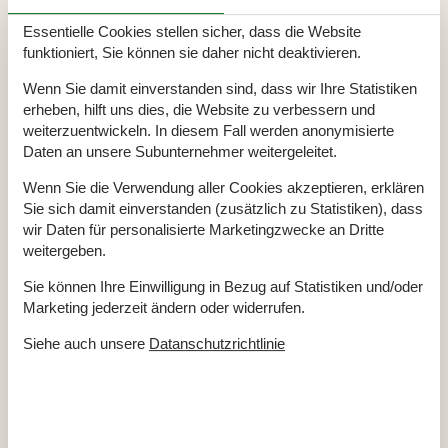
Aktivitäten
Essentielle Cookies stellen sicher, dass die Website
Angelmöglichkeit, Meer
funktioniert, Sie können sie daher nicht deaktivieren.
Badezimmer
Wenn Sie damit einverstanden sind, dass wir Ihre Statistiken
Warmes und kaltes Wasser
erheben, hilft uns dies, die Website zu verbessern und
weiterzuentwickeln. In diesem Fall werden anonymisierte
Diverse
Daten an unsere Subunternehmer weitergeleitet.
Alternative Heizung, Wärmepumpe
Anzahl Hochstühle
1
Wenn Sie die Verwendung aller Cookies akzeptieren, erklären
Anzahl kostenloser Kinder (<4 Jahre)
1
Anzahl Sonnenliegen
3
Sie sich damit einverstanden (zusätzlich zu Statistiken), dass
Baujahr
1973
wir Daten für personalisierte Marketingzwecke an Dritte
Baumaterial: Holz
weitergeben.
Blick ins Grüne
EL exkl.
Ferienhaus
107 m²
Sie können Ihre Einwilligung in Bezug auf Statistiken und/oder
Ganzjähriges Haus
Marketing jederzeit ändern oder widerrufen.
Haustiere Nr
Heizung, Elektroheizung
Siehe auch unsere
Datanschutzrichtlinie
Renoviert
2023
Self-Service-Check-in
Staubsauger
Waschmaschine
Wasser inkl.
Winterfest
Wäschetrockner