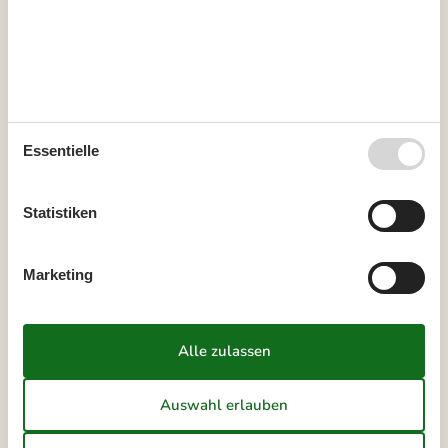
Mo
Di
Mi
Do
Fr
Sa
So
31
1
2
32
3
4
5
6
7
8
9
33
10
11
12
13
14
15
16
Essentielle
34
17
18
19
20
21
22
23
35
24
25
26
27
28
29
30
Statistiken
36
31
Marketing
September 2026
Mo
Di
Mi
Do
Fr
Sa
So
36
1
2
3
4
5
6
37
7
8
9
10
11
12
13
38
14
15
16
17
18
19
20