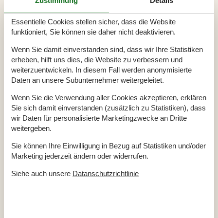
Zustimmung
Details
Baujahr
1972
Baumaterial: Holz
Blick ins Grüne
Essentielle Cookies stellen sicher, dass die Website
ECO, Ladegerät für Elektrofahrzeuge
funktioniert, Sie können sie daher nicht deaktivieren.
EL exkl.
Ferienhaus
72 m²
Haustiere Ja
1
Wenn Sie damit einverstanden sind, dass wir Ihre Statistiken
Renoviert
2023
erheben, hilft uns dies, die Website zu verbessern und
Self-Service-Check-in
weiterzuentwickeln. In diesem Fall werden anonymisierte
Waschmaschine
Daten an unsere Subunternehmer weitergeleitet.
Wasser inkl.
Winterfest
Wenn Sie die Verwendung aller Cookies akzeptieren, erklären
Draußen
Sie sich damit einverstanden (zusätzlich zu Statistiken), dass
Aufladen von Elektroautos nicht inbegriffen Im Preis
wir Daten für personalisierte Marketingzwecke an Dritte
Gartenmöbel
weitergeben.
Grill
Kostenloser Parkplatz auf dem Gelände
4
Sie können Ihre Einwilligung in Bezug auf Statistiken und/oder
Ladestation für Elektroauto
Naturgrundstück
1667 m²
Marketing jederzeit ändern oder widerrufen.
Schaukel und Sandkasten
Siehe auch unsere
Datanschutzrichtlinie
Drinnen
Kaminofen
Wärmepumpe
Elektrogeräte