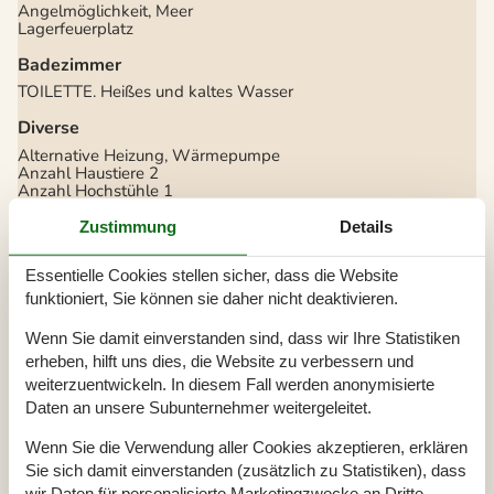
Angelmöglichkeit, Meer
Lagerfeuerplatz
Badezimmer
TOILETTE. Heißes und kaltes Wasser
Diverse
Alternative Heizung, Wärmepumpe
Anzahl Haustiere
2
Anzahl Hochstühle
1
Anzahl kostenloser Kinder (<4 Jahre)
1
Anzahl Sonnenliegen
2
Zustimmung
Details
Baujahr
1972
Baumaterial: Holz
Essentielle Cookies stellen sicher, dass die Website
EL exkl.
Ferienhaus
139 m²
funktioniert, Sie können sie daher nicht deaktivieren.
Ganzjähriges Haus
Haustiere Ja
2
Wenn Sie damit einverstanden sind, dass wir Ihre Statistiken
Heizung, Elektroheizung
erheben, hilft uns dies, die Website zu verbessern und
Kabelfernsehen, Deutsch und Skandinavisch
Renoviert
2025
weiterzuentwickeln. In diesem Fall werden anonymisierte
Self-Service-Check-in
Daten an unsere Subunternehmer weitergeleitet.
Staubsauger
Waschmaschine
Wenn Sie die Verwendung aller Cookies akzeptieren, erklären
Wasser inkl.
Sie sich damit einverstanden (zusätzlich zu Statistiken), dass
Winterfest
Wäschetrockner
wir Daten für personalisierte Marketingzwecke an Dritte