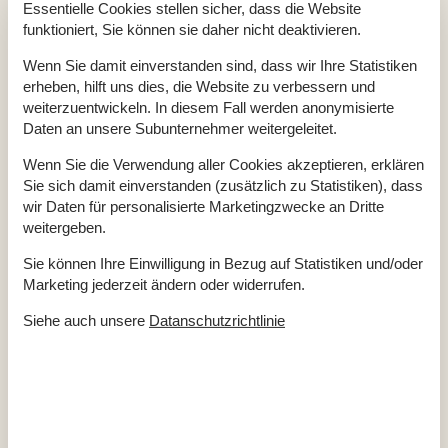
Aktivitäten
Essentielle Cookies stellen sicher, dass die Website
funktioniert, Sie können sie daher nicht deaktivieren.
Angelmöglichkeit, Meer
Billardtisch
Tischtennis und Darts
Wenn Sie damit einverstanden sind, dass wir Ihre Statistiken
erheben, hilft uns dies, die Website zu verbessern und
Badezimmer
weiterzuentwickeln. In diesem Fall werden anonymisierte
TOILETTE. Heißes und kaltes Wasser
Daten an unsere Subunternehmer weitergeleitet.
Diverse
Wenn Sie die Verwendung aller Cookies akzeptieren, erklären
Alternative Heizung, Wärmepumpe
Sie sich damit einverstanden (zusätzlich zu Statistiken), dass
Anzahl Haustiere
2
wir Daten für personalisierte Marketingzwecke an Dritte
Anzahl Hochstühle
1
Anzahl Kinderbetten
1
weitergeben.
Anzahl kostenloser Kinder (<4 Jahre)
1
Anzahl Sonnenliegen
2
Sie können Ihre Einwilligung in Bezug auf Statistiken und/oder
Baujahr
2022
Marketing jederzeit ändern oder widerrufen.
Baumaterial: Stein
ECO, Ladegerät für Elektrofahrzeuge
Siehe auch unsere
Datanschutzrichtlinie
EL exkl.
Ferienhaus
170 m²
Ganzjähriges Haus
Haustiere Ja
2
Heizung, Elektroheizung
Kabelfernsehen, Deutsch und Skandinavisch
Self-Service-Check-in
Staubsauger