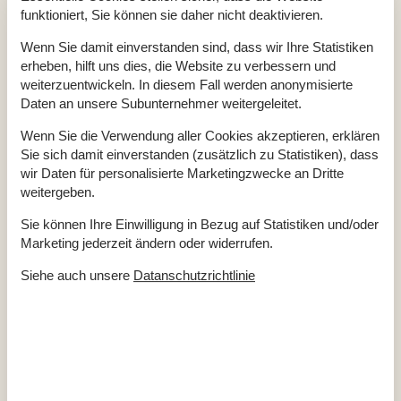
Aktivitäten
funktioniert, Sie können sie daher nicht deaktivieren.
Angelmöglichkeit, Meer
Billardtisch
Wenn Sie damit einverstanden sind, dass wir Ihre Statistiken
Tischtennis und Darts
erheben, hilft uns dies, die Website zu verbessern und
Badezimmer
weiterzuentwickeln. In diesem Fall werden anonymisierte
Daten an unsere Subunternehmer weitergeleitet.
TOILETTE. Heißes und kaltes Wasser
Diverse
Wenn Sie die Verwendung aller Cookies akzeptieren, erklären
Sie sich damit einverstanden (zusätzlich zu Statistiken), dass
Alternative Heizung, Wärmepumpe
Anzahl Haustiere
2
wir Daten für personalisierte Marketingzwecke an Dritte
Anzahl Hochstühle
1
weitergeben.
Anzahl Kinderbetten
1
Anzahl kostenloser Kinder (<4 Jahre)
1
Sie können Ihre Einwilligung in Bezug auf Statistiken und/oder
Anzahl Sonnenliegen
2
Marketing jederzeit ändern oder widerrufen.
Baujahr
2022
Baumaterial: Stein
ECO, Ladegerät für Elektrofahrzeuge
Siehe auch unsere
Datanschutzrichtlinie
EL exkl.
Ferienhaus
170 m²
Haustiere Ja
2
Heizung, Elektroheizung
Kabelfernsehen, Deutsch und Skandinavisch
Self-Service-Check-in
Staubsauger
Waschmaschine