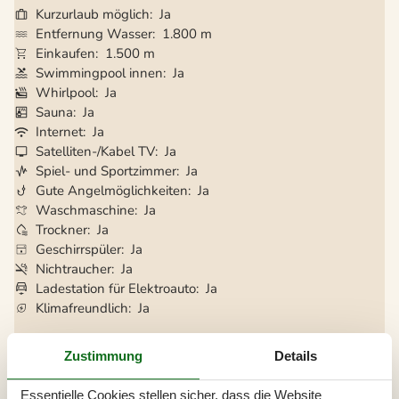
Kurzurlaub möglich
Ja
Entfernung Wasser
1.800 m
Einkaufen
1.500 m
Swimmingpool innen
Ja
Whirlpool
Ja
Sauna
Ja
Internet
Ja
Satelliten-/Kabel TV
Ja
Spiel- und Sportzimmer
Ja
Gute Angelmöglichkeiten
Ja
Waschmaschine
Ja
Trockner
Ja
Geschirrspüler
Ja
Nichtraucher
Ja
Ladestation für Elektroauto
Ja
Klimafreundlich
Ja
Zustimmung
Details
Gesamte Ausstattung
Essentielle Cookies stellen sicher, dass die Website