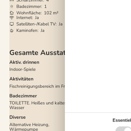
Schlafzimmer
4
Grundstück
1.36
Badezimmer
1
Haustiere
2
Wohnfläche
102 m²
Kurzurlaub mögli
Internet
Ja
Gute Angelmöglic
Satelliten-/Kabel TV
Ja
Eingezäunter Bere
Kaminofen
Ja
Waschmaschine
Gesamte Ausstattung
Aktiv. drinnen
Draußen
Indoor-Spiele
Eingezäuntes Grunds
Gartenmöbel
Aktivitäten
Grill
Kostenloser Parkplat
Fischreinigungsbereich im Freien
Gelände
2
Naturgrundstück
136
Badezimmer
Schaukel und Sandka
Spiele für draussen
TOILETTE. Heißes und kaltes
Spielzeug für drauße
Wasser
Drinnen
Diverse
Essentiel
Fußbodenheizung im
Alternative Heizung,
Badezimmer
Wärmepumpe