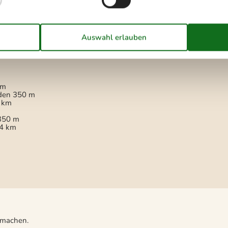
Kühlschrank
Mikrowelle
Spülmaschine
km
den
350 m
 km
350 m
4 km
u machen.