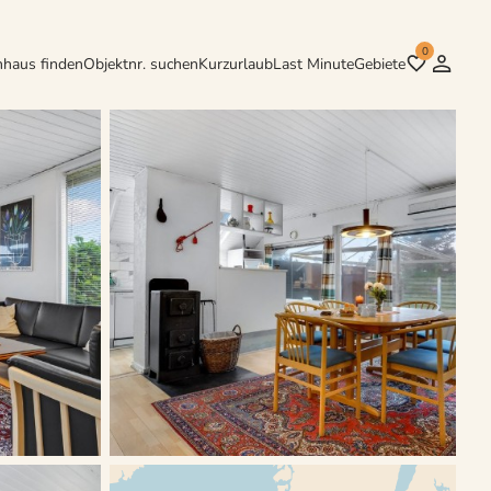
0
nhaus finden
Objektnr. suchen
Kurzurlaub
Last Minute
Gebiete