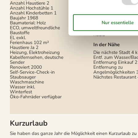
Kaminofen
Anzahl Haustiere
2
Anzahl Hochstühle
1
Elektrogeräte
Anzahl Kinderbetten
1
Baujahr
1968
1 Fernseher
Baumaterial: Holz
DK-DR1/TV2
ECO, umweltfreundliche
Internet (drahtlos)
Baustoffe
Radio
EL exkl.
Ferienhaus
102 m²
In der Nähe
Haustiere Ja
2
Heizung, Elektroheizung
Die nächste Stadt
4 
Kabelfernsehen, deutsche
Entf. zum Wasser/Ba
Sender
Entfernung Einkauf
2
Renoviert
2000
Entfernung zu
Self-Service-Check-in
Angelmöglichkeiten
Staubsauger
Nächstes Restaurant
Waschmaschine
Wasser inkl.
Winterfest
Öko-Fahrräder verfügbar
Kurzurlaub
Sie haben das ganze Jahr die Möglichkeit einen Kurzurlaub z