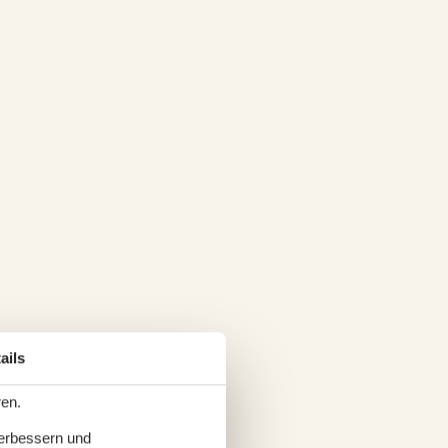
ails
ren.
verbessern und