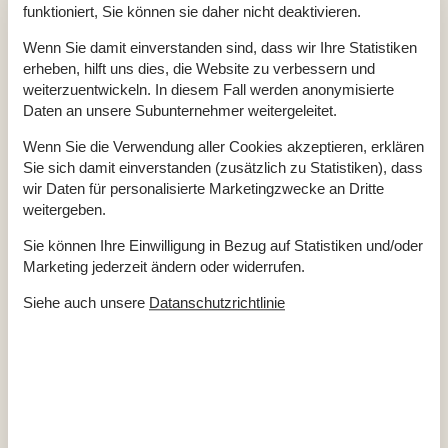
Wärmepumpe
funktioniert, Sie können sie daher nicht deaktivieren.
Elektrogeräte
Wenn Sie damit einverstanden sind, dass wir Ihre Statistiken
1 Fernseher
erheben, hilft uns dies, die Website zu verbessern und
DK-DR1/TV2
weiterzuentwickeln. In diesem Fall werden anonymisierte
Internet (drahtlos)
Playstation 2
Daten an unsere Subunternehmer weitergeleitet.
Stereoanlage und CD
Wenn Sie die Verwendung aller Cookies akzeptieren, erklären
In der Nähe
Sie sich damit einverstanden (zusätzlich zu Statistiken), dass
Die nächste Stadt
4 km
wir Daten für personalisierte Marketingzwecke an Dritte
Entf. zum Wasser/Baden
300 m
weitergeben.
Entfernung Einkauf
2 km
Entfernung zu Angelmöglichkeiten
300 m
Nächstes Restaurant
4 km
Sie können Ihre Einwilligung in Bezug auf Statistiken und/oder
Marketing jederzeit ändern oder widerrufen.
Konzepte
Energiesparhaus
Siehe auch unsere
Datanschutzrichtlinie
Nahe am Meer
Rauchfreies Haus
Küche
Abzugshaube
Die Küche verfügt über Warmwasser
Elektroherd
Gefriertruhe
30 l