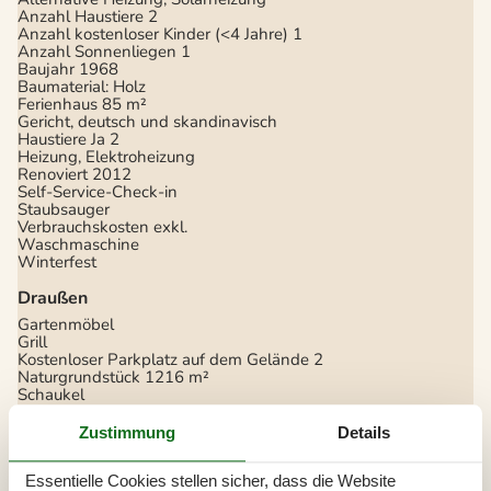
Anzahl Haustiere
2
Anzahl kostenloser Kinder (<4 Jahre)
1
Anzahl Sonnenliegen
1
Baujahr
1968
Baumaterial: Holz
Ferienhaus
85 m²
Gericht, deutsch und skandinavisch
Haustiere Ja
2
Heizung, Elektroheizung
Renoviert
2012
Self-Service-Check-in
Staubsauger
Verbrauchskosten exkl.
Waschmaschine
Winterfest
Draußen
Gartenmöbel
Grill
Kostenloser Parkplatz auf dem Gelände
2
Naturgrundstück
1216 m²
Schaukel
Drinnen
Zustimmung
Details
Fußbodenheizung im Badezimmer
Kaminofen
Essentielle Cookies stellen sicher, dass die Website