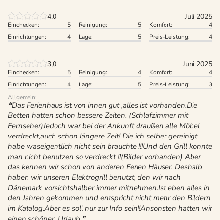
4,0
Juli 2025
Einchecken:
5
Reinigung:
5
Komfort:
4
Einrichtungen:
4
Lage:
5
Preis-Leistung:
4
3,0
Juni 2025
Einchecken:
5
Reinigung:
4
Komfort:
4
Einrichtungen:
4
Lage:
5
Preis-Leistung:
3
Allgemein:
Das Ferienhaus ist von innen gut ,alles ist vorhanden.Die
Betten hatten schon bessere Zeiten. (Schlafzimmer mit
Fernseher)Jedoch war bei der Ankunft draußen alle Möbel
verdreckt,auch schon längere Zeit! Die ich selber gereinigt
habe waseigentlich nicht sein brauchte !!!Und den Grill konnte
man nicht benutzen so verdreckt !!(Bilder vorhanden) Aber
das kennen wir schon von anderen Ferien Häuser. Deshalb
haben wir unseren Elektrogrill benutzt, den wir nach
Dänemark vorsichtshalber immer mitnehmen.Ist eben alles in
den Jahren gekommen und entspricht nicht mehr den Bildern
im Katalog.Aber es soll nur zur Info sein!!Ansonsten hatten wir
einen schönen Urlaub.