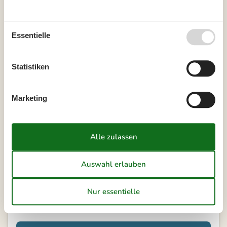
24
14
15
16
17
18
19
20
25
21
22
23
24
25
26
27
Essentielle
26
28
29
30
27
Statistiken
Frei
Nicht frei
Ankunft möglich
Marketing
Dauer
Externe Bewertungen
3,5
7 ÜBERNACHTUNGEN
Ab
EUR
941,-
Inkl. Endreinigung