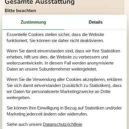
Gesamte Ausstattung
Bitte beachten
Keine Arbeiter auf Anfrage
Zustimmung
Details
Keine Jugendgruppen auf Anfrage
Rauchen ist verboten
Essentielle Cookies stellen sicher, dass die Website
Draußen
funktioniert, Sie können sie daher nicht deaktivieren.
Feuerstelle
Geschäft
3 km
Wenn Sie damit einverstanden sind, dass wir Ihre Statistiken
Grill
1
erheben, hilft uns dies, die Website zu verbessern und
Größe des Grundstücks
1200 m²
KW Leistung
11
weiterzuentwickeln. In diesem Fall werden anonymisierte
Ladebuchse Typ 2
Daten an unsere Subunternehmer weitergeleitet.
Ladegerät für Elektroautos
Meer
400 m
Wenn Sie die Verwendung aller Cookies akzeptieren, erklären
Naturstandort
Parkplatz beim Haus
Sie sich damit einverstanden (zusätzlich zu Statistiken), dass
Schaukel
wir Daten für personalisierte Marketingzwecke an Dritte
Terrasse
weitergeben.
Überdachte Terrasse
Einrichtung
Sie können Ihre Einwilligung in Bezug auf Statistiken und/oder
Marketing jederzeit ändern oder widerrufen.
Anzahl Erwachsene inkl. 4-11 Jahre
6
Anzahl Kinder (0-3 Jahre)
1
Baujahr
1984
Siehe auch unsere
Datanschutzrichtlinie