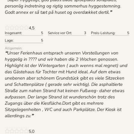
personlig indretning og rigtig sommerhus hyggestemning.
Godt annex er så tæt på huset og overdækket dertil.
4,5
Insgesamt:
5
Service vor Ort:
3
Preis-Leistung:
5
Lage:
5
Allgemein:
Unser Ferienhaus entsprach unseren Vorstellungen von
hyggelig in ???? und wir haben die 2 Wochen genossen.
Highlight ist der Wintergarten ( auch wenns mal regnet) und
das Gästehaus für Tochter mit Hund ideal. Auf dem etwas
unebenen aber schönem Grundstück gibt es viele Sitzecken
und Schattenplätze ( gerade sehr wichtig). Die asphaltierte
Straße zum nahen Strand hat keinen Fußweg- daher etwas
aufpassen. Der lange Strand ist wunderschön trotz des
Zugangs über die Kiesfläche.Dort gibt es mehrere
Sitzgelegenheiten , WC und auch Parkplätze. Der Kiosk ist
allerdings zu.
5,0