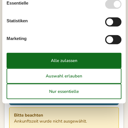
Essentielle
41
Statistiken
Frei
Nicht frei
Ankunft möglich
Dauer
Marketing
Unsere Gästebewertungen
2,8
7 ÜBERNACHTUNGEN
Ab
EUR
304,-
Kalender anzeigen
Bitte beachten
Ankunftszeit wurde nicht ausgewählt.