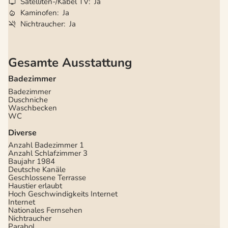
Satelliten-/Kabel TV
Ja
Kaminofen
Ja
Nichtraucher
Ja
Gesamte Ausstattung
Badezimmer
Badezimmer
Duschniche
Waschbecken
WC
Diverse
Anzahl Badezimmer
1
Anzahl Schlafzimmer
3
Baujahr
1984
Deutsche Kanäle
Geschlossene Terrasse
Haustier erlaubt
Hoch Geschwindigkeits Internet
Internet
Nationales Fernsehen
Nichtraucher
Parabol