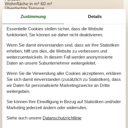
Wohnfläche in m²
60 m²
Überdachte Terrasse
Zustimmung
Details
Draußen
Gartengrill
Essentielle Cookies stellen sicher, dass die Website
Terrasse
2
Überdachte Terrasse
funktioniert, Sie können sie daher nicht deaktivieren.
Drinnen
Wenn Sie damit einverstanden sind, dass wir Ihre Statistiken
Deutsche TV-Kanäle
erheben, hilft uns dies, die Website zu verbessern und
Internetzugang
weiterzuentwickeln. In diesem Fall werden anonymisierte
Kamin / Holzofen
Daten an unsere Subunternehmer weitergeleitet.
Parabol
Spielgeräte
TV
Wenn Sie die Verwendung aller Cookies akzeptieren, erklären
Sie sich damit einverstanden (zusätzlich zu Statistiken), dass
Entfernung
wir Daten für personalisierte Marketingzwecke an Dritte
Einkauf
2,5 km
weitergeben.
Küste
1,5 km
Restaurant
2,5 km
Sie können Ihre Einwilligung in Bezug auf Statistiken und/oder
Küche
Marketing jederzeit ändern oder widerrufen.
Abzugshaube
Siehe auch unsere
Datanschutzrichtlinie
Elektroherd
Kaffeemaschine