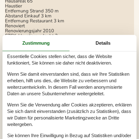
Hausareal
65
Haustier
Entfernung Strand
350 m
Abstand Einkauf
3 km
Entfernung Restaurant
3 km
Renoviert
Renovierungsjahr
2010
STCK. Haustiere erlaubt
2
Anzahl der Erwachsenen
5
Zustimmung
Details
Aktivitäten im Freien
Essentielle Cookies stellen sicher, dass die Website
Gartenmöbel
funktioniert, Sie können sie daher nicht deaktivieren.
Kühl grillen
Multimedien
Wenn Sie damit einverstanden sind, dass wir Ihre Statistiken
erheben, hilft uns dies, die Website zu verbessern und
TV
Parabol
weiterzuentwickeln. In diesem Fall werden anonymisierte
Radio
Daten an unsere Subunternehmer weitergeleitet.
CD-Gerät
Internetzugang
Wenn Sie die Verwendung aller Cookies akzeptieren, erklären
Deutsche Kanäle
Dän. TV (nur gratis Kanäle)
Sie sich damit einverstanden (zusätzlich zu Statistiken), dass
wir Daten für personalisierte Marketingzwecke an Dritte
Heizung im Haus
weitergeben.
Kaminofen
Elektroheizung
Sie können Ihre Einwilligung in Bezug auf Statistiken und/oder