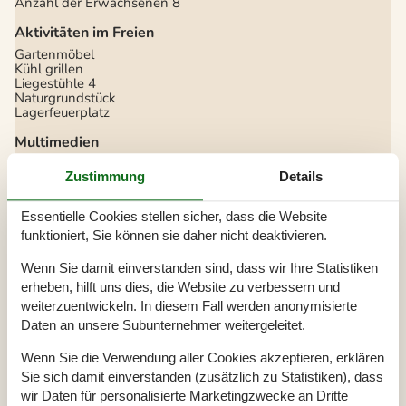
Anzahl der Erwachsenen
8
Aktivitäten im Freien
Gartenmöbel
Kühl grillen
Liegestühle
4
Naturgrundstück
Lagerfeuerplatz
Multimedien
TV
Zustimmung
Details
Parabol
DVD-player
Internetzugang
Essentielle Cookies stellen sicher, dass die Website
Deutsche Kanäle
funktioniert, Sie können sie daher nicht deaktivieren.
Heizung im Haus
Wenn Sie damit einverstanden sind, dass wir Ihre Statistiken
Kaminofen
erheben, hilft uns dies, die Website zu verbessern und
Elektroheizung
Wärmepumpe mit Aircondition
weiterzuentwickeln. In diesem Fall werden anonymisierte
Sonnenzellen
Daten an unsere Subunternehmer weitergeleitet.
Konceptinformation
Wenn Sie die Verwendung aller Cookies akzeptieren, erklären
Fahrradfreundlich
Sie sich damit einverstanden (zusätzlich zu Statistiken), dass
wir Daten für personalisierte Marketingzwecke an Dritte
Diverse