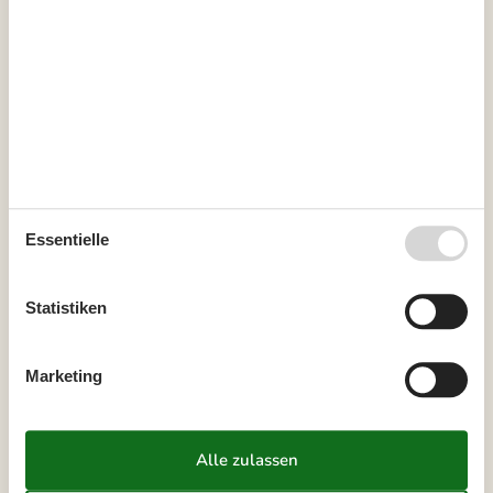
33
10
11
12
13
14
15
16
34
17
18
19
20
21
22
23
35
24
25
26
27
28
29
30
36
31
September 2026
Mo
Di
Mi
Do
Fr
Sa
So
Essentielle
36
1
2
3
4
5
6
37
7
8
9
10
11
12
13
Statistiken
38
14
15
16
17
18
19
20
39
21
22
23
24
25
26
27
Marketing
40
28
29
30
41