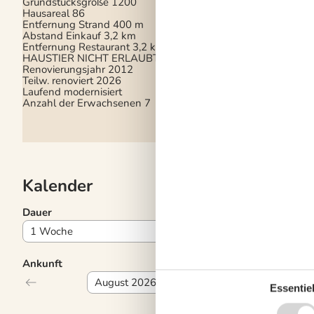
Grundstücksgröße
1200
Hausareal
86
Diverse
Entfernung Strand
400 m
Abstand Einkauf
3,2 km
Waschmaschine
Entfernung Restaurant
3,2 km
Wäschetrockner
HAUSTIER NICHT ERLAUBT
Fließenboden
Renovierungsjahr
2012
Teppichboden
Teilw. renoviert
2026
Bügelbrett
Laufend modernisiert
Bügeleisen
Anzahl der Erwachsenen
7
Kalender
Dauer
Ankunft
Essentiel