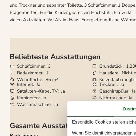
und Trockner und separater Toilette. 3 Schlafzimmer: 1 Doppel
Etagenbetten. Für die Kinder gibt es ein Hochstuhl. Ein wirk
vielen Aktivitäten. WLAN im Haus. Energiefreundliche Wärm
Beliebteste Ausstattungen
Schlafzimmer
3
Grundstück
1.20
Badezimmer
1
Haustiere
Nicht e
Wohnfläche
86 m²
Kurzurlaub mögli
Internet
Ja
Trockner
Ja
Satelliten-/Kabel TV
Ja
Geschirrspüler
Ja
Kaminofen
Ja
Nichtraucher
Ja
Waschmaschine
Ja
Zusti
Essentielle Cookies stellen siche
Gesamte Ausstattung
Wenn Sie damit einverstanden sin
Badezimmer
Aktivitäten im Frei