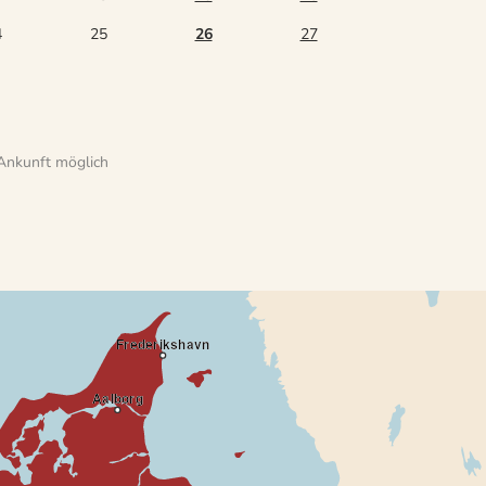
4
25
26
27
Ankunft möglich