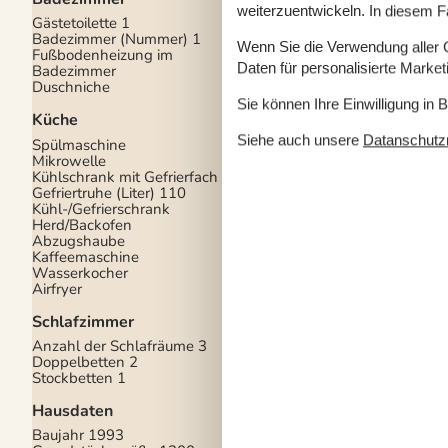
weiterzuentwickeln. In diesem F
Gästetoilette
1
Gartenmöbel
Badezimmer (Nummer)
1
Kühl grillen
Wenn Sie die Verwendung aller Co
Fußbodenheizung im
Liegestühle
2
Daten für personalisierte Marke
Badezimmer
Sonnenschirm
Duschniche
Naturgrundstück/Gar
Lagerfeuerplatz
Sie können Ihre Einwilligung in 
Küche
Ladestation Elektroau
Schutzhütte/Shelter
Siehe auch unsere
Datanschutzri
Spülmaschine
Terrassenheizung
Mikrowelle
Kühlschrank mit Gefrierfach
150
Multimedien
Gefriertruhe (Liter)
110
Kühl-/Gefrierschrank
TV
Herd/Backofen
Kabel TV
Abzugshaube
Internetzugang
Kaffeemaschine
Deutsche Kanäle
Wasserkocher
Dän. TV (inkl. TV2)
Airfryer
Norw. TV
Schwedisches TV
Schlafzimmer
Bluetooth-Player
Anzahl der Schlafräume
3
Heizung im Haus
Doppelbetten
2
Stockbetten
1
Kaminofen
Elektroheizung
Hausdaten
Fußbodenheizung
Wärmepumpe
Baujahr
1993
Alternative Energie