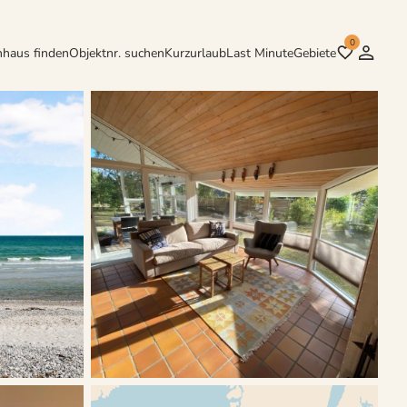
0
nhaus finden
Objektnr. suchen
Kurzurlaub
Last Minute
Gebiete