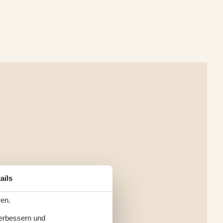
ails
ren.
verbessern und