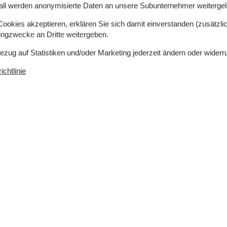
all werden anonymisierte Daten an unsere Subunternehmer weitergele
Hochstuhl
Wickeltisch
okies akzeptieren, erklären Sie sich damit einverstanden (zusätzlich
tingzwecke an Dritte weitergeben.
Entfernung Attraktion (km)
ten
Entfernung zum Golfplatz
5
Bezug auf Statistiken und/oder Marketing jederzeit ändern oder widerr
Entfernung Schwimmhalle
5
to
Kattegatcenter
37
chtlinie
Djurs Sommerland
35
Ree Park
11
Skandinavischer Tierpark
23
Randers Regenwald
58
Legoland
152
Tivoli Friheden (Aarhus)
60
Einrichtung
Nichtraucher
Video
Stockbett
1
Spielgeräte
Energiegerecht