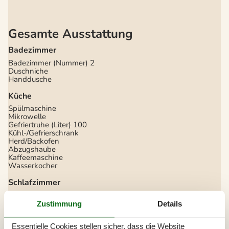
Gesamte Ausstattung
Badezimmer
Badezimmer (Nummer)
2
Duschniche
Handdusche
Küche
Spülmaschine
Mikrowelle
Gefriertruhe (Liter)
100
Kühl-/Gefrierschrank
Herd/Backofen
Abzugshaube
Kaffeemaschine
Wasserkocher
Schlafzimmer
Anzahl der Schlafräume
4
Doppelbetten
2
Zustimmung
Details
Einzelbetten
2
Stockbetten
1
Essentielle Cookies stellen sicher, dass die Website