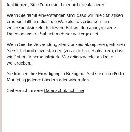
Hausdaten
funktioniert, Sie können sie daher nicht deaktivieren.
Baujahr
1975
Wenn Sie damit einverstanden sind, dass wir Ihre Statistiken
Grundstücksgröße
1200
Hausareal
99
erheben, hilft uns dies, die Website zu verbessern und
Entfernung Strand
300 m
weiterzuentwickeln. In diesem Fall werden anonymisierte
Abstand Einkauf
3 km
Daten an unsere Subunternehmer weitergeleitet.
Entfernung Restaurant
3 km
HAUSTIER NICHT ERLAUBT
Renoviert
Wenn Sie die Verwendung aller Cookies akzeptieren, erklären
Renovierungsjahr
2023
Sie sich damit einverstanden (zusätzlich zu Statistiken), dass
Anzahl der Erwachsenen
8
wir Daten für personalisierte Marketingzwecke an Dritte
weitergeben.
Aktivitäten im Freien
Gartenmöbel
Sie können Ihre Einwilligung in Bezug auf Statistiken und/oder
Kühl grillen
Marketing jederzeit ändern oder widerrufen.
Liegestühle
2
Sonnenschirm
Siehe auch unsere
Datanschutzrichtlinie
Multimedien
TV
Radio
Internetzugang
Deutsche Kanäle
Dän. TV (inkl. TV2)
Heizung im Haus