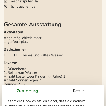
Geschirrspüler
Ja
Nichtraucher
Ja
Gesamte Ausstattung
Aktivitäten
Angelmöglichkeit, Meer
Lagerfeuerplatz
Badezimmer
TOILETTE. Heißes und kaltes Wasser
Diverse
1. Dünenkette
1. Reihe zum Wasser
Anzahl kostenloser Kinder (<4 Jahre)
1
Anzahl Sonnenliegen
2
Baujahr
1952
Baumaterial: Holz
Zustimmung
Details
Ferienhaus
75 m²
Haustiere Nr
Heizung, Elektroheizung
Essentielle Cookies stellen sicher, dass die Website
Kabelfernsehen, Deutsch und Skandinavisch
funktioniert, Sie können sie daher nicht deaktivieren.