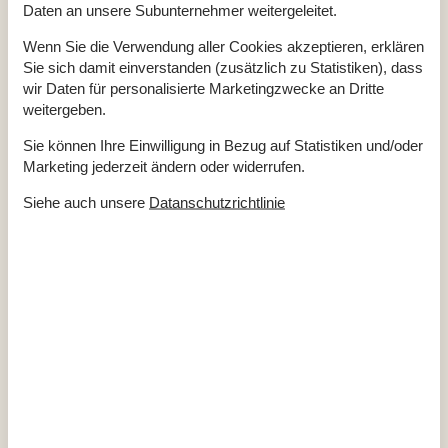
Daten an unsere Subunternehmer weitergeleitet.
Gesamte Ausstattung
Wenn Sie die Verwendung aller Cookies akzeptieren, erklären
Hausinfo.
Sie sich damit einverstanden (zusätzlich zu Statistiken), dass
wir Daten für personalisierte Marketingzwecke an Dritte
Annexgrösse
10 m²
Anzahl Erw.
6
weitergeben.
Anzahl Haustiere
2
Baujahr
1984
Sie können Ihre Einwilligung in Bezug auf Statistiken und/oder
Dusche
Marketing jederzeit ändern oder widerrufen.
Grundstücksgröße
1240 m²
Hausareal
43 m²
Siehe auch unsere
Datanschutzrichtlinie
Renovierungsjahr
2020
WC
Entfernungen
Entfernung Einkauf / Ganzjahresgeschäft
3 km
Entfernung Restaurant
4,3 km
Entfernung Schwimmhalle
5,8 km
Entfernung Strand / Sandstrand
1,6 km
Entfernung zum Golfplatz
5,6 km
Energie/Heizung
Elektroheizung
Wärmepumpe / Mit Kühlung
Küchengeräte