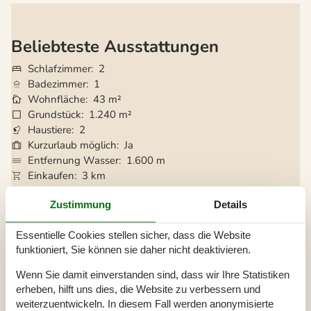
Beliebteste Ausstattungen
Schlafzimmer
2
Badezimmer
1
Wohnfläche
43 m²
Grundstück
1.240 m²
Haustiere
2
Kurzurlaub möglich
Ja
Entfernung Wasser
1.600 m
Einkaufen
3 km
Internet
Ja
Zustimmung
Details
Klimaanlage
Ja
Geschirrspüler
Ja
Essentielle Cookies stellen sicher, dass die Website
Nichtraucher
Ja
funktioniert, Sie können sie daher nicht deaktivieren.
Ladestation für Elektroauto
Ja
Klimafreundlich
Ja
Wenn Sie damit einverstanden sind, dass wir Ihre Statistiken
Inklusive Verbrauch
Ja
erheben, hilft uns dies, die Website zu verbessern und
weiterzuentwickeln. In diesem Fall werden anonymisierte