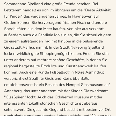
Sommerland Sjælland eine große Freude bereiten. Bei
Letzterem handelt es sich im übrigens um die "Beste Aktivität
für Kinder" des vergangenen Jahres. In Havnebyen auf
Odden können Sie hervorragend frischen Fisch und andere
Spezialitäten aus dem Meer kaufen. Von hier aus verkehrt
außerdem auch die Fährlinie Molslinjen, die Sie sicherlich gern
zu einem aufregenden Tag mit hinüber in die pulsierende
Großstadt Aarhus nimmt. In der Stadt Nykøbing Sjælland
locken wirklich gute Shoppingmöglichkeiten. Freuen Sie sich
unter anderem auf mehrere schöne Geschäfte, in denen Sie
regional hergestellte Produkte und Kunsthandwerk kaufen
können. Auch eine Runde Fußballgolf in Nørre Asmindrup
verspricht viel Spaß für Groß und Klein. Ebenfalls
empfehlenswert ist ein Besuch des Hempel Glasmuseum auf
Anneberg, das unter anderem mit der Kinder-Glaswerkstatt
"GlasSpiren" lockt. Auch das Odsherred Museum mit der
interessanten lokalhistorischen Geschichte ist überaus
sehenswert. Die gesamte Gegend besticht mit besten vor Ort
produzierten und angebauten Lebensmitteln und Weinen der