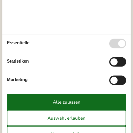
Es besteht eine begrenzte Möglichkeit das ganze Jahr einen
Kurzurlaub zu machen, typischerweise außerhalb der
Hochsaison.
Kalender
Essentielle
Ankunft
Statistiken
August 2026
Mo
Di
Mi
Do
Fr
Sa
So
Marketing
31
1
2
32
3
4
5
6
7
8
9
33
10
11
12
13
14
15
16
34
17
18
19
20
21
22
23
35
24
25
26
27
28
29
30