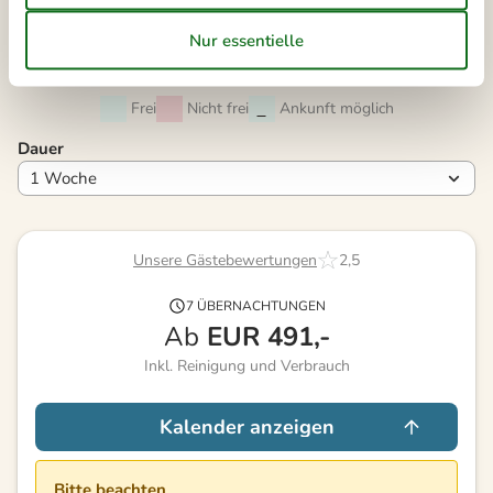
40
28
29
30
41
Frei
Nicht frei
Ankunft möglich
Dauer
Unsere Gästebewertungen
2,5
7 ÜBERNACHTUNGEN
Ab
EUR
491,-
Inkl. Reinigung und Verbrauch
Kalender anzeigen
Bitte beachten