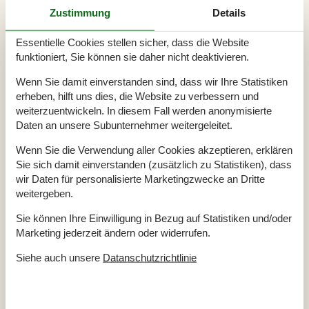
Zustimmung
Details
Badezimmer
TOILETTE. Heißes und kaltes Wasser
Essentielle Cookies stellen sicher, dass die Website
funktioniert, Sie können sie daher nicht deaktivieren.
Diverse
Baujahr
1982
Wenn Sie damit einverstanden sind, dass wir Ihre Statistiken
Baumaterial: Stein
erheben, hilft uns dies, die Website zu verbessern und
Blick auf Dünen
Ferienwohnung
25 m²
weiterzuentwickeln. In diesem Fall werden anonymisierte
Gemeinschaftstrockner
Daten an unsere Subunternehmer weitergeleitet.
Gemeinschafts-Waschmaschine
Haustiere Nr
Wenn Sie die Verwendung aller Cookies akzeptieren, erklären
Heizung, Elektroheizung
Sie sich damit einverstanden (zusätzlich zu Statistiken), dass
Renoviert
2010
Staubsauger
wir Daten für personalisierte Marketingzwecke an Dritte
Verbrauchskosten inkl.
weitergeben.
Winterfest
Sie können Ihre Einwilligung in Bezug auf Statistiken und/oder
Draußen
Marketing jederzeit ändern oder widerrufen.
Gartenmöbel
Naturgrundstück
80 m²
Siehe auch unsere
Datanschutzrichtlinie
Schaukel und Sandkasten
Spielhaus
Elektrogeräte