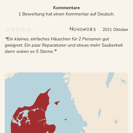
Kommentare
1 Bewertung hat einen Kommentar auf Deutsch.
2
0
0
5
Erwachsene
2021 Oktober
Kinder
Haustiere
Überna
Ein kleines, einfaches Häuschen für 2 Personen gut
geeignet. Ein paar Reparaturen und etwas mehr Sauberkeit
dann wären es 5 Sterne.