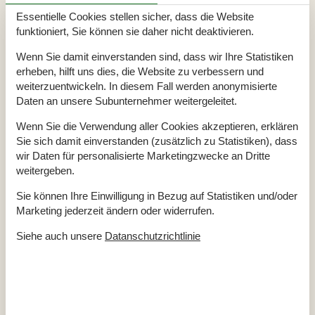
TOILETTE. Heißes und kaltes Wasser
Essentielle Cookies stellen sicher, dass die Website
Diverse
funktioniert, Sie können sie daher nicht deaktivieren.
Anzahl Haustiere
2
Wenn Sie damit einverstanden sind, dass wir Ihre Statistiken
Anzahl Sonnenliegen
2
Baujahr
2012
erheben, hilft uns dies, die Website zu verbessern und
Baumaterial: Holz
weiterzuentwickeln. In diesem Fall werden anonymisierte
Blick auf Dünen
Daten an unsere Subunternehmer weitergeleitet.
Ferienhaus
27 m²
Gemeinschaftstrockner
Gemeinschafts-Waschmaschine
Wenn Sie die Verwendung aller Cookies akzeptieren, erklären
Haustiere Ja
2
Sie sich damit einverstanden (zusätzlich zu Statistiken), dass
Heizung, Elektroheizung
wir Daten für personalisierte Marketingzwecke an Dritte
Satellitenschüssel, deutsche Sender
Staubsauger
weitergeben.
Verbrauchskosten inkl.
Winterfest
Sie können Ihre Einwilligung in Bezug auf Statistiken und/oder
Årgab
Marketing jederzeit ändern oder widerrufen.
Draußen
Siehe auch unsere
Datanschutzrichtlinie
Gartenmöbel
Kostenloser Parkplatz auf dem Gelände
2
Naturgrundstück
80 m²
Schaukel und Sandkasten
Spielhaus
Elektrogeräte