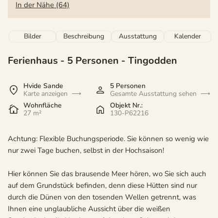
In der Nähe (64)
Bilder
Beschreibung
Ausstattung
Kalender
Ferienhaus - 5 Personen
 - 
Tingodden
 - Hvide
 - 6960
Hvide Sande
5 Personen
Karte anzeigen
Gesamte Ausstattung sehen
 - Aarga
Wohnfläche
Objekt Nr.:
27 m²
130-P62216
Achtung: Flexible Buchungsperiode. Sie können so wenig wie
nur zwei Tage buchen, selbst in der Hochsaison!
Hier können Sie das brausende Meer hören, wo Sie sich auch
auf dem Grundstück befinden, denn diese Hütten sind nur
durch die Dünen von den tosenden Wellen getrennt, was
Ihnen eine unglaubliche Aussicht über die weißen