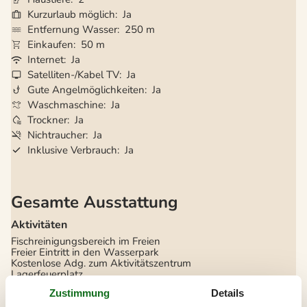
Kurzurlaub möglich
Ja
Entfernung Wasser
250 m
Einkaufen
50 m
Internet
Ja
Satelliten-/Kabel TV
Ja
Gute Angelmöglichkeiten
Ja
Waschmaschine
Ja
Trockner
Ja
Nichtraucher
Ja
Inklusive Verbrauch
Ja
Gesamte Ausstattung
Aktivitäten
Fischreinigungsbereich im Freien
Freier Eintritt in den Wasserpark
Kostenlose Adg. zum Aktivitätszentrum
Lagerfeuerplatz
Zustimmung
Details
Badezimmer