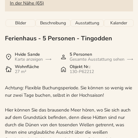
In der Nähe (65)
Bilder
Beschreibung
Ausstattung
Kalender
Ferienhaus - 5 Personen
 - 
Tingodden
 - Hvide
 - 6960
Hvide Sande
5 Personen
Karte anzeigen
Gesamte Ausstattung sehen
 - Aarga
Wohnfläche
Objekt Nr.:
27 m²
130-P62212
Achtung: Flexible Buchungsperiode. Sie können so wenig wie
nur zwei Tage buchen, selbst in der Hochsaison!
Hier können Sie das brausende Meer hören, wo Sie sich auch
auf dem Grundstück befinden, denn diese Hütten sind nur
durch die Dünen von den tosenden Wellen getrennt, was
Ihnen eine unglaubliche Aussicht über die weißen