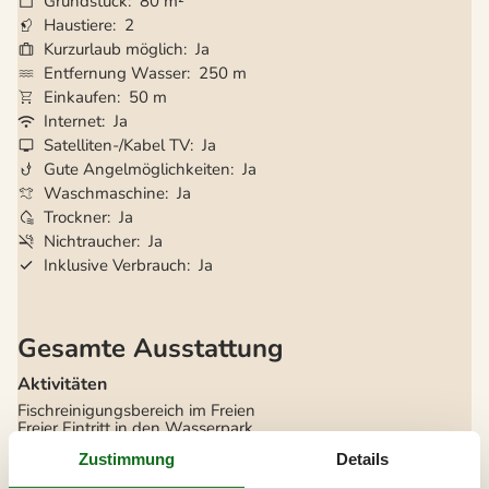
Grundstück
80 m²
Haustiere
2
Kurzurlaub möglich
Ja
Entfernung Wasser
250 m
Einkaufen
50 m
Internet
Ja
Satelliten-/Kabel TV
Ja
Gute Angelmöglichkeiten
Ja
Waschmaschine
Ja
Trockner
Ja
Nichtraucher
Ja
Inklusive Verbrauch
Ja
Gesamte Ausstattung
Aktivitäten
Fischreinigungsbereich im Freien
Freier Eintritt in den Wasserpark
Kostenlose Adg. zum Aktivitätszentrum
Zustimmung
Details
Lagerfeuerplatz