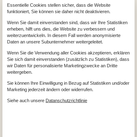
Badezimmer
Essentielle Cookies stellen sicher, dass die Website
TOILETTE. Heißes und kaltes Wasser
funktioniert, Sie können sie daher nicht deaktivieren.
Diverse
Wenn Sie damit einverstanden sind, dass wir Ihre Statistiken
Anzahl Haustiere
2
erheben, hilft uns dies, die Website zu verbessern und
Anzahl Sonnenliegen
2
weiterzuentwickeln. In diesem Fall werden anonymisierte
Baujahr
2012
Daten an unsere Subunternehmer weitergeleitet.
Baumaterial: Holz
Blick auf Dünen
Ferienhaus
27 m²
Wenn Sie die Verwendung aller Cookies akzeptieren, erklären
Gemeinschaftstrockner
Sie sich damit einverstanden (zusätzlich zu Statistiken), dass
Gemeinschafts-Waschmaschine
wir Daten für personalisierte Marketingzwecke an Dritte
Haustiere Ja
2
Heizung, Elektroheizung
weitergeben.
Satellitenschüssel, deutsche Sender
Staubsauger
Sie können Ihre Einwilligung in Bezug auf Statistiken und/oder
Verbrauchskosten inkl.
Marketing jederzeit ändern oder widerrufen.
Winterfest
Årgab
Siehe auch unsere
Datanschutzrichtlinie
Draußen
Gartenmöbel
Kostenloser Parkplatz auf dem Gelände
2
Naturgrundstück
80 m²
Schaukel und Sandkasten
Spielhaus