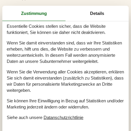
Zustimmung
Details
Essentielle Cookies stellen sicher, dass die Website
funktioniert, Sie können sie daher nicht deaktivieren.
Beliebteste Ausstattungen
Wenn Sie damit einverstanden sind, dass wir Ihre Statistiken
Schlafzimmer
2
erheben, hilft uns dies, die Website zu verbessern und
weiterzuentwickeln. In diesem Fall werden anonymisierte
Badezimmer
1
Daten an unsere Subunternehmer weitergeleitet.
Wohnfläche
79 m²
Grundstück
520 m²
Wenn Sie die Verwendung aller Cookies akzeptieren, erklären
Haustiere
Nicht erlaubt
Sie sich damit einverstanden (zusätzlich zu Statistiken), dass
Kurzurlaub möglich
Ja
wir Daten für personalisierte Marketingzwecke an Dritte
Entfernung Wasser
500 m
weitergeben.
Einkaufen
3.500 m
Internet
Ja
Sie können Ihre Einwilligung in Bezug auf Statistiken und/oder
Satelliten-/Kabel TV
Ja
Marketing jederzeit ändern oder widerrufen.
Kaminofen
Ja
Siehe auch unsere
Datanschutzrichtlinie
Geschirrspüler
Ja
Nichtraucher
Ja