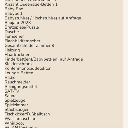
Anzahl Queensize-Betten
1
Baby Bad
Babybett
Babystuhl(e) / Hochstuhl(e) auf Anfrage
Baujahr
2023
Brettspiele/Puzzle
Dusche
Fernseher
Flachbildfernseher
Gesamtzahl der Zimmer
9
Heizung
Haartrockner
Kinderbett(en)/Babybett(en) auf Anfrage
Kleiderschrank
Kohlenmonoxiddetektor
Lounge-Betten
Radio
Rauchmelder
Reinigungsmittel
SAT-TV
Sauna
Spielzeuge
Spielzimmer
Staubsauger
Tischkicker/Fußballtisch
Waschmaschine
Whirlpool
WLAN
Kostenlos