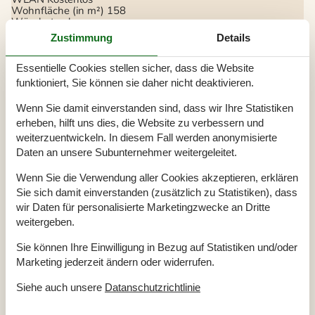
Wohnfläche (in m²)
158
Wäschetrockner
Zustimmung
Details
Küche
Backofen
Essentielle Cookies stellen sicher, dass die Website
Gefrierfach
funktioniert, Sie können sie daher nicht deaktivieren.
Gewürze/Gewürze kochen
Kaffeemaschine
Regular
Kochgrundlagen (Töpfe und Pfannen)
Wenn Sie damit einverstanden sind, dass wir Ihre Statistiken
Küche
erheben, hilft uns dies, die Website zu verbessern und
Küchenherd
Electric
weiterzuentwickeln. In diesem Fall werden anonymisierte
Küchenutensilien
Küchenutensilien für Kinder
Daten an unsere Subunternehmer weitergeleitet.
Kühlschrank
Mikrowelle
Wenn Sie die Verwendung aller Cookies akzeptieren, erklären
Spülmaschine
Sie sich damit einverstanden (zusätzlich zu Statistiken), dass
Toaster
wir Daten für personalisierte Marketingzwecke an Dritte
Wasserkocher
Weingläser
weitergeben.
Draussen
Sie können Ihre Einwilligung in Bezug auf Statistiken und/oder
Garten
Marketing jederzeit ändern oder widerrufen.
Garten-/Außendusche
Gartenmöbel
Siehe auch unsere
Datanschutzrichtlinie
Grill
Parken
Privater Parkplatz