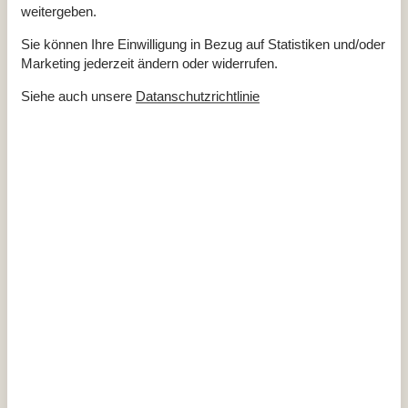
weitergeben.
Staubsauger
Waschmaschine
Whirlpool
Sie können Ihre Einwilligung in Bezug auf Statistiken und/oder
WLAN
Kostenlos
Marketing jederzeit ändern oder widerrufen.
Wohnfläche (in m²)
75
Wäschetrockner
Siehe auch unsere
Datanschutzrichtlinie
Küche
Backofen
Gewürze/Gewürze kochen
Kaffeemaschine
Regular
Kochgrundlagen (Töpfe und Pfannen)
Küche
Küchenutensilien
Kühlschrank
Mikrowelle
Spülmaschine
Weingläser
Draussen
Außenkamin oder Feuerstelle
Garten
Gartenmöbel
Grill
Parken
Kostenlos
Terrasse