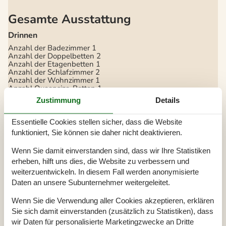
Gesamte Ausstattung
Drinnen
Anzahl der Badezimmer
1
Anzahl der Doppelbetten
2
Anzahl der Etagenbetten
1
Anzahl der Schlafzimmer
2
Anzahl der Wohnzimmer
1
Anzahl Queensize-Betten
1
Anzahl Schlafplätze in Doppelbetten
2
Zustimmung
Details
Babystuhl(e) / Hochstuhl(e) auf Anfrage
Baujahr
2005
Bügeleisen
Essentielle Cookies stellen sicher, dass die Website
Dusche
funktioniert, Sie können sie daher nicht deaktivieren.
Fernseher
Flachbildfernseher
Wenn Sie damit einverstanden sind, dass wir Ihre Statistiken
Gesamtzahl der Betten
1
Heizung
erheben, hilft uns dies, die Website zu verbessern und
Haartrockner
weiterzuentwickeln. In diesem Fall werden anonymisierte
Jahr der letzten Modernisierung der Unterkunft
2005
Daten an unsere Subunternehmer weitergeleitet.
Kamin oder Heizung
Kinderbett(en)/Babybett(en) auf Anfrage
Kleiderschrank
Wenn Sie die Verwendung aller Cookies akzeptieren, erklären
Lounge-Betten
Sie sich damit einverstanden (zusätzlich zu Statistiken), dass
Reinigungsmittel
wir Daten für personalisierte Marketingzwecke an Dritte
Sauna