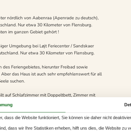
enter nördlich von Aabenraa (Apenrade zu deutsch),
schland. Nur etwa 30 Kilometer von Flensburg.
sten im ganzen Gebiet gehört !
uhiger Umgebung bei Løjt Feriecenter / Sandskaer
tschland. Nur etwa 30 Kilometer von Flensburg.
 des Feriengebietes, hierunter Freibad sowie
. Aber das Haus ist auch sehr empfehlenswert für all
Seele suchen.
ilt auf Schlafzimmer mit Doppeltbett, Zimmer mit
nd Fussbodenheizung.
mmung
Det
 zum Wohnzimmer. Die großen Fenster diesen
r, dass die Website funktioniert, Sie können sie daher nicht deaktivie
Kleine Belt) auch für viel natürliches Licht im
d, dass wir Ihre Statistiken erheben, hilft uns dies, die Website zu 