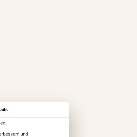
ails
ren.
verbessern und