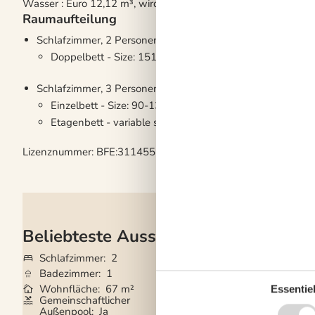
Wasser : Euro 12,12 m³, wird nach Verbrauch berechnet.
Raumaufteilung
Schlafzimmer, 2 Personen
Doppelbett - Size: 151-180 cm
Schlafzimmer, 3 Personen
Einzelbett - Size: 90-130 cm
Etagenbett - variable size
Lizenznummer: BFE:311455
Beliebteste Ausstattungen
Schlafzimmer
2
Haustiere
1
Badezimmer
1
Kurzurlaub mögli
Wohnfläche
67 m²
Entfernung Wass
Essentiel
Gemeinschaftlicher
Kaminofen
Ja
Außenpool
Ja