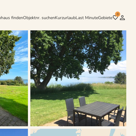
0
nhaus finden
Objektnr. suchen
Kurzurlaub
Last Minute
Gebiete