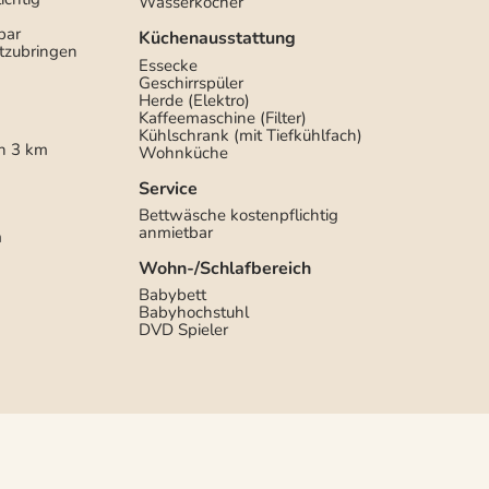
Wasserkocher
bar
Küchenausstattung
tzubringen
Essecke
Geschirrspüler
Herde (Elektro)
Kaffeemaschine (Filter)
Kühlschrank (mit Tiefkühlfach)
n
3 km
Wohnküche
Service
Bettwäsche kostenpflichtig
anmietbar
m
Wohn-/Schlafbereich
Babybett
Babyhochstuhl
DVD Spieler