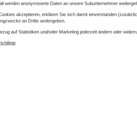
all werden anonymisierte Daten an unsere Subunternehmer weitergele
uptwärmequelle ist die Luft-zu-luft Wämepumpe /
okies akzeptieren, erklären Sie sich damit einverstanden (zusätzlich
bt es auch ein richtig guten und stabilen Holzofen.
tingzwecke an Dritte weitergeben.
 / Holzbriketts mitzubringen.
Bezug auf Statistiken und/oder Marketing jederzeit ändern oder widerr
gibt digitales Kabel-TV mit über 24 Programmen,
chtlinie
falls vorhanden und - nicht zuletzt - haben Sie
t für Streaming & Gaming). Ausserdem viele
l.
o wie auf dem Rasen hinter des Ferienhauses
die Nähe zu sowohl Stränden, der Zentrale mit u.a.
hkeiten für Aktivitäten ergeben. Ebenso ist das
nung, Ruhe und die Natur.
e kWh, wird nach Verbrauch berechnet.