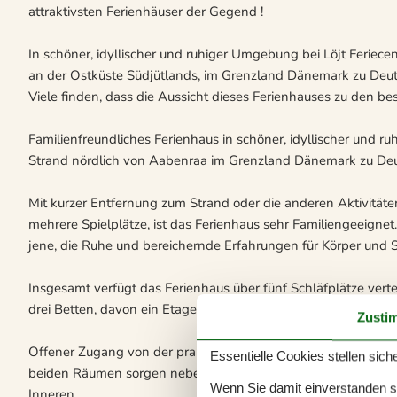
attraktivsten Ferienhäuser der Gegend !
In schöner, idyllischer und ruhiger Umgebung bei Löjt Feriec
an der Ostküste Südjütlands, im Grenzland Dänemark zu Deut
Viele finden, dass die Aussicht dieses Ferienhauses zu den be
Familienfreundliches Ferienhaus in schöner, idyllischer und r
Strand nördlich von Aabenraa im Grenzland Dänemark zu Deu
Mit kurzer Entfernung zum Strand oder die anderen Aktivitäten
mehrere Spielplätze, ist das Ferienhaus sehr Familiengeeignet
jene, die Ruhe und bereichernde Erfahrungen für Körper und 
Insgesamt verfügt das Ferienhaus über fünf Schläfplätze verte
drei Betten, davon ein Etagenbett. Badezimmer mit Dusche u
Zusti
Offener Zugang von der praktischen und funktionalen Küche
Essentielle Cookies stellen siche
beiden Räumen sorgen neben den fantastischen Meerblick (über 
Wenn Sie damit einverstanden sin
Inneren.