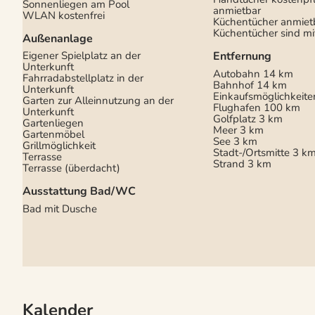
Sonnenliegen am Pool
anmietbar
WLAN kostenfrei
Küchentücher anmiet
Küchentücher sind mi
Außenanlage
Eigener Spielplatz an der
Entfernung
Unterkunft
Autobahn
14 km
Fahrradabstellplatz in der
Bahnhof
14 km
Unterkunft
Einkaufsmöglichkeite
Garten zur Alleinnutzung an der
Flughafen
100 km
Unterkunft
Golfplatz
3 km
Gartenliegen
Meer
3 km
Gartenmöbel
See
3 km
Grillmöglichkeit
Stadt-/Ortsmitte
3 k
Terrasse
Strand
3 km
Terrasse (überdacht)
Ausstattung Bad/WC
Bad mit Dusche
Kalender