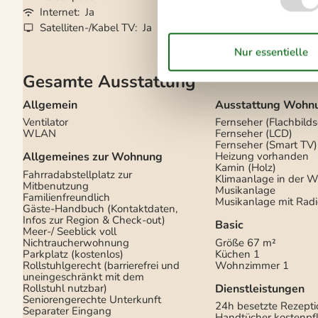
Barrierefrei
Ja
Internet
Ja
Gute Angelmöglic
Satelliten-/Kabel TV
Ja
Wasserblick
Ja
Gesamte Ausstattung
Allgemein
Ausstattung Wohn
Ventilator
Fernseher (Flachbilds
WLAN
Fernseher (LCD)
Fernseher (Smart TV)
Allgemeines zur Wohnung
Heizung vorhanden
Kamin (Holz)
Fahrradabstellplatz zur
Klimaanlage in der 
Mitbenutzung
Musikanlage
Familienfreundlich
Musikanlage mit Radi
Gäste-Handbuch (Kontaktdaten,
Infos zur Region & Check-out)
Basic
Meer-/ Seeblick voll
Nichtraucherwohnung
Größe
67 m²
Parkplatz (kostenlos)
Küchen
1
Rollstuhlgerecht (barrierefrei und
Wohnzimmer
1
uneingeschränkt mit dem
Rollstuhl nutzbar)
Dienstleistungen
Seniorengerechte Unterkunft
24h besetzte Rezepti
Separater Eingang
Handtücher kostenpfl