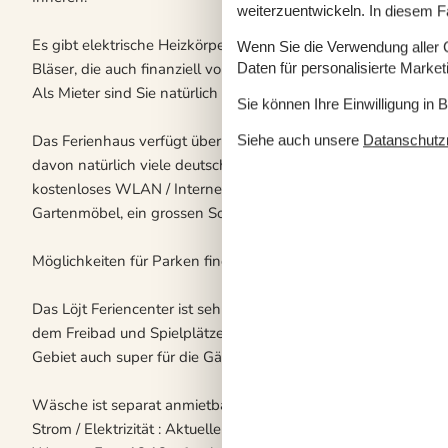
weiterzuentwickeln. In diesem F
Es gibt elektrische Heizkörper in jedem Zimmer, aber die Ha
Wenn Sie die Verwendung aller Co
Bläser, die auch finanziell vorteilhafter ist. Im Wohnzimmer gi
Daten für personalisierte Marke
Als Mieter sind Sie natürlich sehr willkommen ihre eigene Holz
Sie können Ihre Einwilligung in 
Das Ferienhaus verfügt über einen Flachbildfernseher und es 
Siehe auch unsere
Datanschutzri
davon natürlich viele deutsche. Radio und DVD-Player ist eben
kostenloses WLAN / Internetzugang (100/100 Mbit - berechne
Gartenmöbel, ein grossen Sonnenschirm und alles für den Gril
Möglichkeiten für Parken finden Sie sowohl in der Einfahrt s
Das Löjt Feriencenter ist sehr attraktiv für Kinderfamilien, da 
dem Freibad und Spielplätzen viele gute und spannende Möglic
Gebiet auch super für die Gäste mit Schwerpunkt auf Entspan
Wäsche ist separat anmietbar.
Strom / Elektrizität : Aktueller Preis (bei der Mieteanfang) j