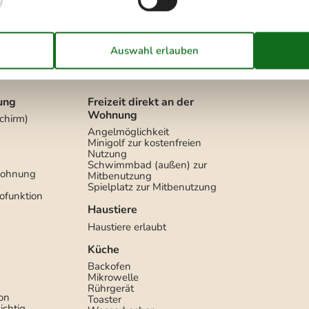
Geschirrspüler
Ja
hkeiten
Ja
Nichtraucher
Ja
ung
Freizeit direkt an der
Wohnung
chirm)
Angelmöglichkeit
Minigolf zur kostenfreien
Nutzung
Schwimmbad (außen) zur
Wohnung
Mitbenutzung
Spielplatz zur Mitbenutzung
ofunktion
Haustiere
Haustiere erlaubt
Küche
Backofen
Mikrowelle
Rührgerät
on
Toaster
ichtig