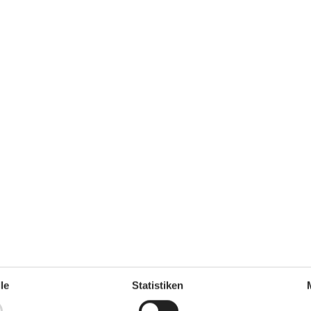
Einkaufen
3 km
ch
Nein
er
3 km
le
Statistiken
Klimaanlage
Ja