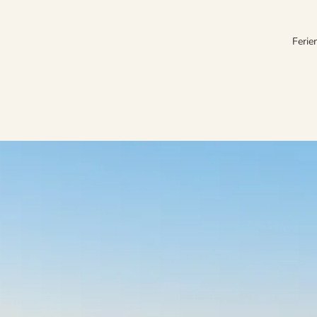
Ferie
n Dänemark
emark.