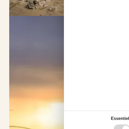
Hvide Sande: Ferien zwischen Meer, Fjord und H
Über
Hvide Sande
Weiße Sandstrände, Nordseeluft und Hygge – Hvide Sande begeister
Essentiel