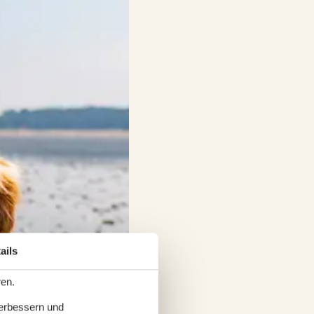
ails
ren.
verbessern und