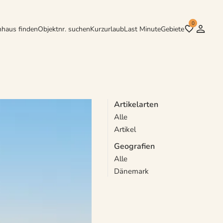
0
nhaus finden
Objektnr. suchen
Kurzurlaub
Last Minute
Gebiete
Artikelarten
Alle
Artikel
Geografien
Alle
Dänemark