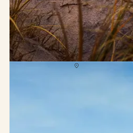
Herbstferien in Dänemark 2021
Über
Dänemark
Möchten Sie auch den Sommer gemütlich ausklingen lassen und no
Sie sich unser Nachbarland Dänemark genauer ansehen, das skandin