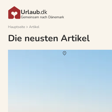
Urlaub
.dk
Gemeinsam nach Dänemark
Hauptseite
Artikel
Die neusten Artikel
Romantischer Urlaub für Paare im Ferienhaus i
Über
Dänemark
Zeit zu zweit, Hygge und Natur – Paarurlaub im Ferienhaus in Dän