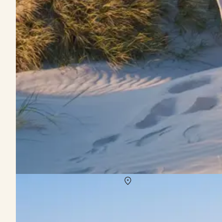
Ferienhaus mit Meerblick – Urlaub mit Hund in
Über
Dänemark
Meerblick, Hygge und Urlaub mit Hund – gemeinsam entspannen i