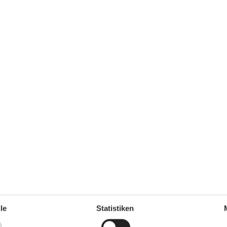
ygge
t zu jeder Jahreszeit.
le
Statistiken