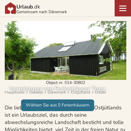
Urlaub
.dk
Gemeinsam nach Dänemark
Object nr. 014-30802
Vermietung von Ferienhäuser Tunø
Hauptseite
Gebiete
Dänemark
Ostjütland
Odder
Wählen Sie aus 0 Ferienhäusern
Die liebliche Insel Tunö vor der Küste Ostjütlands
ist ein Urlaubsziel, das durch seine
abwechslungsreiche Landschaft besticht und tolle
Möglichkeiten bietet, viel Zeit in der freien Natur zu