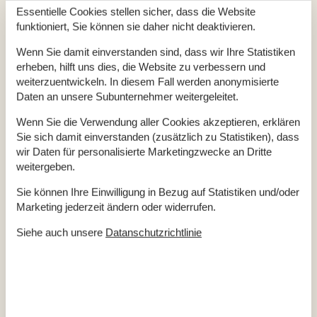
Essentielle Cookies stellen sicher, dass die Website
Wenn Sie Ihren Urlaub in einem Ferienhaus auf Tunö
funktioniert, Sie können sie daher nicht deaktivieren.
verbringen, sollten Sie auch einen Streifzug durch den
Ortskern der Insel nicht verpassen, da Sie dort interessante
Wenn Sie damit einverstanden sind, dass wir Ihre Statistiken
Bauwerke und Orte besuchen können. Sehr interessant ist
erheben, hilft uns dies, die Website zu verbessern und
zum Beispiel die Kirche von Tunö, da diese nicht mehr über
weiterzuentwickeln. In diesem Fall werden anonymisierte
Daten an unsere Subunternehmer weitergeleitet.
einen herkömmlichen Glockenturm verfügt, weil der Kirchturm
aufgrund seiner von überall gut einsehbaren Lage schon vor
Wenn Sie die Verwendung aller Cookies akzeptieren, erklären
etlichen Jahrzehnten zu einem Leuchtturm umgerüstet wurde.
Sie sich damit einverstanden (zusätzlich zu Statistiken), dass
Heutzutage ist eine Besichtigung des Leuchtturms möglich
wir Daten für personalisierte Marketingzwecke an Dritte
und auch sehr empfehlenswert, da Sie von ihm aus einen
weitergeben.
fantastischen Rundumblick haben. Aber auch das Innere der
Sie können Ihre Einwilligung in Bezug auf Statistiken und/oder
Kirche beeindruckt durch einen sehr sehenswerten Altar und
Marketing jederzeit ändern oder widerrufen.
viele Fresken.
Siehe auch unsere
Datanschutzrichtlinie
Weitreichende Informationen über die Geschichte Tünos
vermittelt hingegen das Tunö Museum, in dem Sie in einem
liebevoll gestalteten Ambiente viele interessante Exponate
über das Leben auf der Insel in den vergangenen
Jahrhunderten vorfinden.