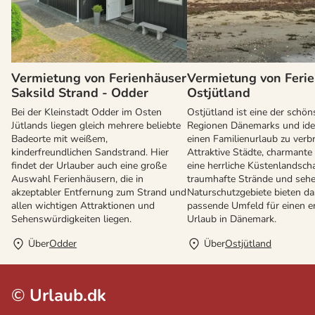
Vermietung von Ferienhäuser
Vermietung von Feri
Saksild Strand - Odder
Ostjütland
Bei der Kleinstadt Odder im Osten
Ostjütland ist eine der schön
Jütlands liegen gleich mehrere beliebte
Regionen Dänemarks und ide
Badeorte mit weißem,
einen Familienurlaub zu verb
kinderfreundlichen Sandstrand. Hier
Attraktive Städte, charmante 
findet der Urlauber auch eine große
eine herrliche Küstenlandscha
Auswahl Ferienhäusern, die in
traumhafte Strände und seh
akzeptabler Entfernung zum Strand und
Naturschutzgebiete bieten da
allen wichtigen Attraktionen und
passende Umfeld für einen 
Sehenswürdigkeiten liegen.
Urlaub in Dänemark.
Über
Odder
Über
Ostjütland
©
Urlaub.dk