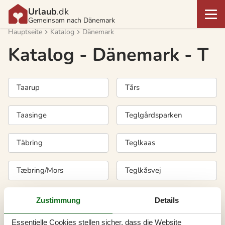
Urlaub
.dk
Gemeinsam nach Dänemark
Hauptseite
Katalog
Dänemark
Katalog - Dänemark - T
Taarup
Tårs
Taasinge
Teglgårdsparken
Täbring
Teglkaas
Tæbring/Mors
Teglkåsvej
Tambohus Strand
Tejn
Zustimmung
Details
Essentielle Cookies stellen sicher, dass die Website