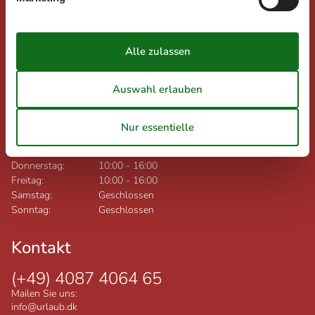
Nygade 8B, 2.th
DK-7400
Herning
Dänemark
Ust-IdNr.: DK26347688
Öffnungszeiten Woche 33:
Montag:
10:00
-
16:00
Dienstag:
10:00
-
16:00
Mittwoch:
10:00
-
16:00
Donnerstag:
10:00
-
16:00
Freitag:
10:00
-
16:00
Samstag:
Geschlossen
Sonntag:
Geschlossen
Kontakt
(+49) 4087 4064 65
Mailen Sie uns:
info@urlaub.dk