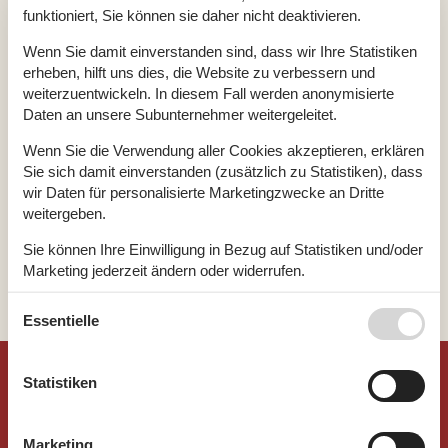
Tanderup
Tengslemark Lyng
funktioniert, Sie können sie daher nicht deaktivieren.
Wenn Sie damit einverstanden sind, dass wir Ihre Statistiken
Tandselle Strand
Tengslemark Strand
erheben, hilft uns dies, die Website zu verbessern und
weiterzuentwickeln. In diesem Fall werden anonymisierte
Tandslet
The Skagen Area
Daten an unsere Subunternehmer weitergeleitet.
Wenn Sie die Verwendung aller Cookies akzeptieren, erklären
Tange Sö
Thisted
Sie sich damit einverstanden (zusätzlich zu Statistiken), dass
wir Daten für personalisierte Marketingzwecke an Dritte
weitergeben.
Tarm
Thisted Strand
Sie können Ihre Einwilligung in Bezug auf Statistiken und/oder
Marketing jederzeit ändern oder widerrufen.
1
2
3
4
...
>
>>
Siehe auch unsere
Datanschutzrichtlinie
Essentielle
©
Urlaub.dk
Statistiken
Feline Holidays A/S (AG)
Marketing