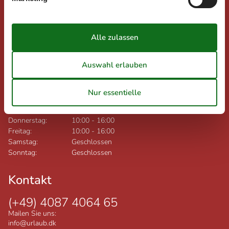
Nygade 8B, 2.th
DK-7400
Herning
Dänemark
Ust-IdNr.: DK26347688
Öffnungszeiten Woche 33:
Montag:
10:00
-
16:00
Dienstag:
10:00
-
16:00
Mittwoch:
10:00
-
16:00
Donnerstag:
10:00
-
16:00
Freitag:
10:00
-
16:00
Samstag:
Geschlossen
Sonntag:
Geschlossen
Kontakt
(+49) 4087 4064 65
Mailen Sie uns:
info@urlaub.dk