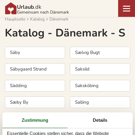
Urlaub
.dk
Gemeinsam nach Dänemark
Hauptseite
Katalog
Dänemark
Katalog - Dänemark - S
Säby
Sælvig Bugt
Säbygaard Strand
Saksild
Sädding
Saksköbing
Sæby By
Salling
Sæby/Frederikshavn
Salling Sund
Zustimmung
Details
Essentielle Cookies stellen sicher, dass die Website