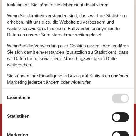
Sæby/Strandlund
Sallingsund
funktioniert, Sie können sie daher nicht deaktivieren.
Wenn Sie damit einverstanden sind, dass wir Ihre Statistiken
Sæbygård
Sallingsund/Limfjorden
erheben, hilft uns dies, die Website zu verbessern und
weiterzuentwickeln. In diesem Fall werden anonymisierte
Sædding Strand
Saltbæk
Daten an unsere Subunternehmer weitergeleitet.
Wenn Sie die Verwendung aller Cookies akzeptieren, erklären
Sædding/Esbjerg
Saltbæk Strand
Sie sich damit einverstanden (zusätzlich zu Statistiken), dass
wir Daten für personalisierte Marketingzwecke an Dritte
weitergeben.
Sælvig
Saltum
Sie können Ihre Einwilligung in Bezug auf Statistiken und/oder
Marketing jederzeit ändern oder widerrufen.
1
2
3
4
...
>
>>
Siehe auch unsere
Datanschutzrichtlinie
Essentielle
©
Urlaub.dk
Statistiken
Feline Holidays A/S (AG)
Marketing