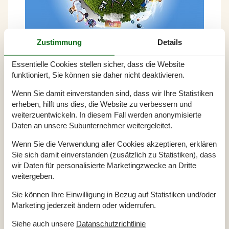
Zustimmung
Details
Universe Science Park: Jetzt
Essentielle Cookies stellen sicher, dass die Website
Tickets sichern und 15%
funktioniert, Sie können sie daher nicht deaktivieren.
Rabatt erhalten
Wenn Sie damit einverstanden sind, dass wir Ihre Statistiken
erheben, hilft uns dies, die Website zu verbessern und
Der größte Erlebnispark in Süddänemark mit
weiterzuentwickeln. In diesem Fall werden anonymisierte
spannenden Attraktionen und wissenschaftlichen
Daten an unsere Subunternehmer weitergeleitet.
Aktivitäten hat jede Menge zu bieten
Wenn Sie die Verwendung aller Cookies akzeptieren, erklären
👉
Kaufen Sie jetzt Ihre Eintrittskarte für
Sie sich damit einverstanden (zusätzlich zu Statistiken), dass
Universe
(Werbung) - geben Sie den
wir Daten für personalisierte Marketingzwecke an Dritte
Rabattcode:
FE26UNI15
im Warenkorb unter "Zur
weitergeben.
Kasse gehen" ein und erhalten Sie
15% Rabatt.
Die
Tickets sind nur online mit 15% Rabatt buchbar!
Sie können Ihre Einwilligung in Bezug auf Statistiken und/oder
Marketing jederzeit ändern oder widerrufen.
Stürzen Sie sich in Abendteuer wie ein Kind, spüren
Sie den Wind im Haar und das Kribbeln im Bauch,
Siehe auch unsere
Datanschutzrichtlinie