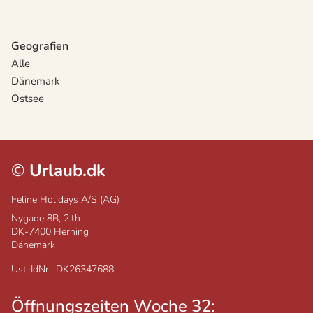
Geografien
Alle
Dänemark
Ostsee
©
Urlaub.dk
Feline Holidays A/S (AG)
Nygade 8B, 2.th
DK-7400
Herning
Dänemark
Ust-IdNr.: DK26347688
Öffnungszeiten Woche 32: