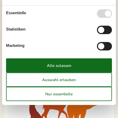
Knuthenborg Safaripark erwartet Sie mehr als je
zuvor: Begegnen Sie wilden Tieren wie Löwen,
Essentielle
Giraffen und Zebras hautnah, beobachten Sie
majestätische Bisons in der Savanne und lauschen
Sie dem Heulen der Wölfe im Wolfswald. Toben Sie
Statistiken
sich im großen Vergnügungspark Limpopoland aus
und entdecken Sie eines der besten
Dinosauriermuseen der Welt. Ein Abenteuer für die
Marketing
ganze Familie!
Ferienhaus buchen und 10% Rabatt erhalten!