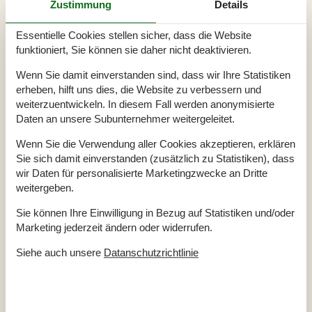
entdecken!
Zustimmung
Details
👉
Tickets für Minecraft Experience: Villager
Essentielle Cookies stellen sicher, dass die Website
Rescue bestellen
(Werbung)
funktioniert, Sie können sie daher nicht deaktivieren.
Vom 1. April bis zum 23. August 2026 kann die
Wenn Sie damit einverstanden sind, dass wir Ihre Statistiken
ganze Familie in das Minecraft Universum
erheben, hilft uns dies, die Website zu verbessern und
eintauchen:
Minecraft Experience: Villager Rescue
weiterzuentwickeln. In diesem Fall werden anonymisierte
findet im MCH Messecenter Herning in Dänemark
Daten an unsere Subunternehmer weitergeleitet.
statt.
Wenn Sie die Verwendung aller Cookies akzeptieren, erklären
Zum ersten Mal verwandelt sich das Kultspiel in ein
Sie sich damit einverstanden (zusätzlich zu Statistiken), dass
vollständig immersives, physisches Erlebnis, bei
wir Daten für personalisierte Marketingzwecke an Dritte
dem die Teilnehmer*innen sich im Team durch ein
weitergeben.
actionreiches Abenteuer graben, bauen und
Sie können Ihre Einwilligung in Bezug auf Statistiken und/oder
kämpfen. Das Erlebnis ist sowohl für neue als auch
Marketing jederzeit ändern oder widerrufen.
für erfahrene Spieler*innen konzipiert und erfordert
keine Vorkenntnisse – jeder kann an dem
Siehe auch unsere
Datanschutzrichtlinie
Abenteuer teilnehmen, das jede Menge Action und
Spaß verspricht!
🧱
Wenn Sie ein Ferienhaus bei uns buchen,