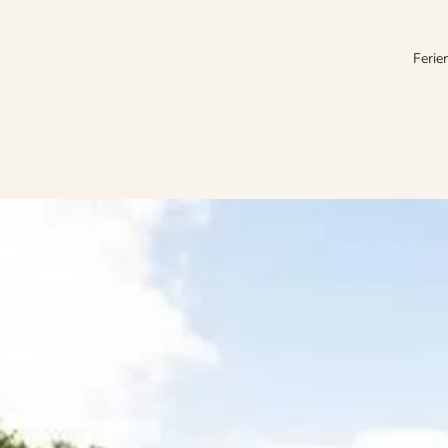
Ferie
ie Ortschaft liegt in der Bucht von Aarhus und bietet viele interessante
stadt verbringen möchten. Hier findet jedes Familienmitglied das perfe