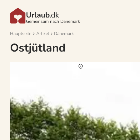
Urlaub
.dk
Gemeinsam nach Dänemark
Hauptseite
Artikel
Dänemark
Ostjütland
Vermietung von Ferienhäuser Skäring Strand
Über
Skäring Strand
Freuen Sie sich auf unvergessliche Urlaubstage in Skäring Strand. D
Tage in der Natur, am Meer oder See und in der nahegelegenen Groß