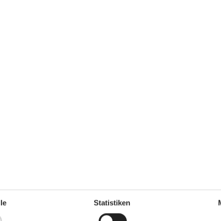
 Die Ortschaft liegt in der Aarhus Bucht und bietet viele interessante A
t Aarhus verbringen möchten.
le
Statistiken