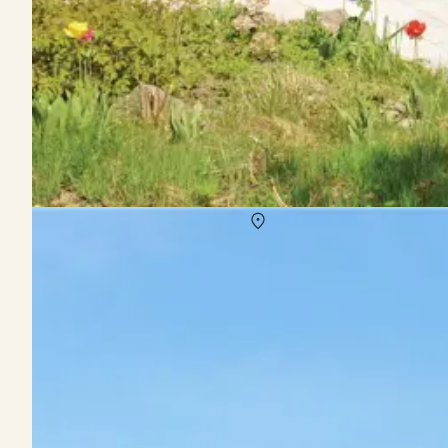
Vermietung von Ferienhäuser Aarhus Bucht
Über
Aarhus Bucht
An der Bucht von Aarhus verbindet sich Großstadtflair mit buntem 
Aarhus mit wunderschönen Stränden. Die Ferienhäuser entlang der