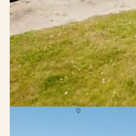
Vermietung von Ferienhäuser Mols
Über
Mols
Sagenumwobene Orte, geschichtsträchtige Sehenswürdigkeiten und
Djurslands lädt hier zu Outdooraktivitäten. Schöne Strände finden 