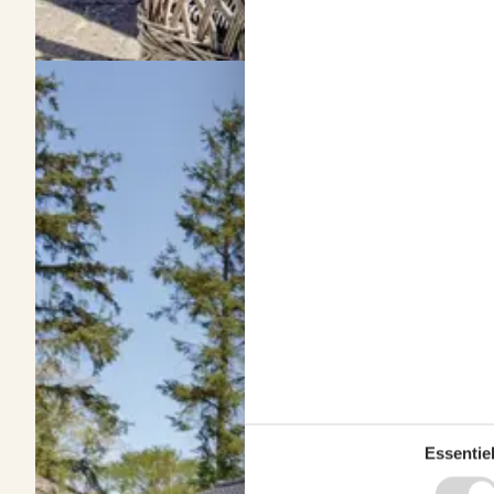
Vermietung von Ferienhäuser Egaa Strand
Über
Egaa Strand
Freuen Sie sich auf abwechslungsreiche Urlaubstage in Egaa Strand.
Egal ob Sie Tage in der Natur oder in der nahegelegenen Großstad
Essentiel