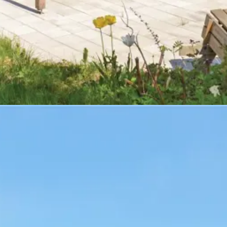
Strandleben in einer einzigartigen Art und Weise. Die Ostküste von Jütl
 sanften Bucht um Aarhus rahmen die facettenreiche Stadt ein.