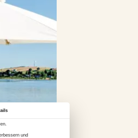
ails
ren.
verbessern und