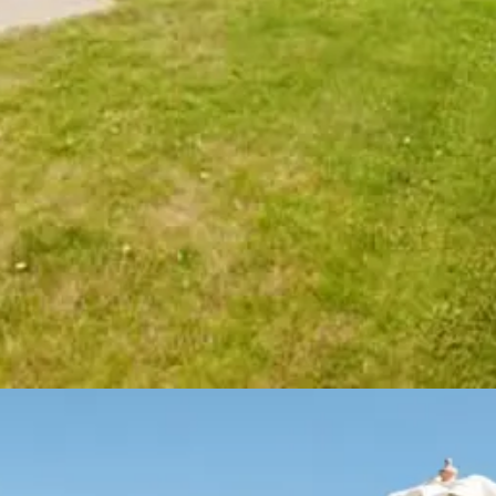
 der Nationalpark Mols Bjerge sorgen für einen abwechslungsreichen U
sich in der Region ebenso, wie lebhafte Städte und interessante Ausflugs