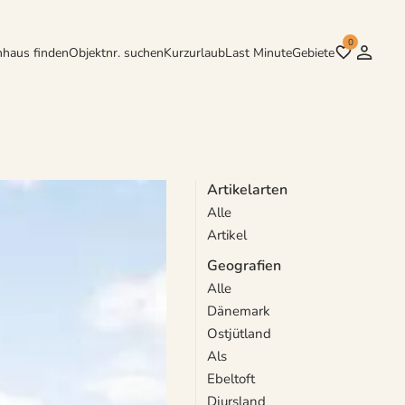
0
nhaus finden
Objektnr. suchen
Kurzurlaub
Last Minute
Gebiete
Artikelarten
Alle
 Ausflugsziele. Egal ob Sie
Artikel
kte Erlebnis.
Geografien
Alle
Dänemark
Ostjütland
Als
Ebeltoft
Djursland