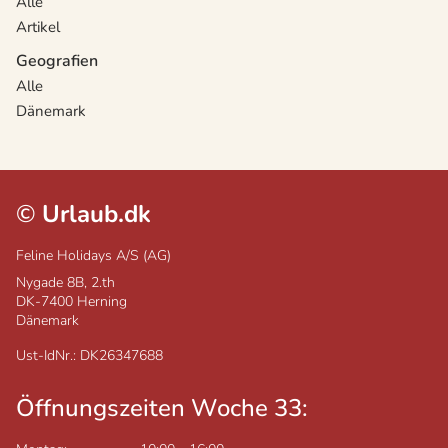
Alle
Artikel
Geografien
Alle
Dänemark
©
Urlaub.dk
Feline Holidays A/S (AG)
Nygade 8B, 2.th
DK-7400
Herning
Dänemark
Ust-IdNr.: DK26347688
Öffnungszeiten Woche 33: