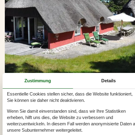
Zustimmung
Details
Essentielle Cookies stellen sicher, dass die Website funktioniert,
Sie können sie daher nicht deaktivieren.
Vermietung von Ferienhäuser Vesterhede
Auf der beliebten Urlaubsinsel Römö liegt der Ferienort Vesterhede
Wenn Sie damit einverstanden sind, dass wir Ihre Statistiken
umgeben von einer atemberaubend schönen Landschaft. Die
erheben, hilft uns dies, die Website zu verbessern und
landschaftlichen Vorzüge der Insel sind ideal, um Outdooraktivitäten 
weiterzuentwickeln. In diesem Fall werden anonymisierte Daten 
genießen. Zudem locken viele Sehenswürdigkeiten und natürlich auch
unsere Subunternehmer weitergeleitet.
schöne Nordseestrände.