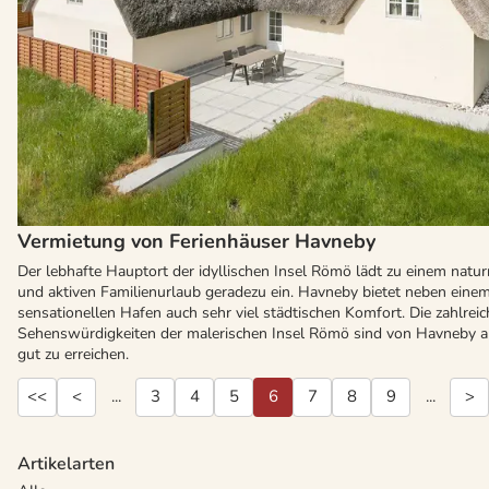
Vermietung von Ferienhäuser Havneby
Der lebhafte Hauptort der idyllischen Insel Römö lädt zu einem natu
und aktiven Familienurlaub geradezu ein. Havneby bietet neben eine
sensationellen Hafen auch sehr viel städtischen Komfort. Die zahlrei
Sehenswürdigkeiten der malerischen Insel Römö sind von Havneby 
gut zu erreichen.
<<
<
...
3
4
5
6
7
8
9
...
>
Artikelarten