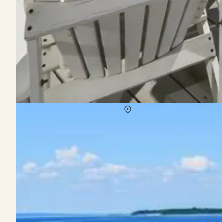
Vermietung von Ferienhäuser Aborg
Über
Aborg
Von der herrlichen Natur Fünens umgeben präsentiert sich Aborg a
Strände sprechen für Aborg als Reiseziel. Zudem finden sich rund 