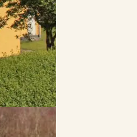
zauberhafte Strände und
te.