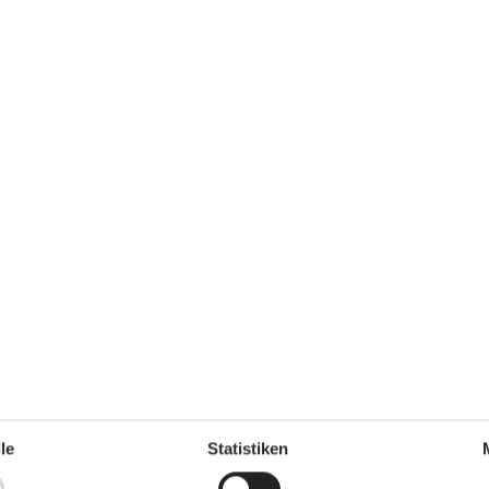
l am Kleinen Belt auf der Insel Fünen in der Region Syddanmark. Die Ort
rn sowie abwechslungsreichen Ausflugszielen innerorts und in der Umgeb
le
Statistiken