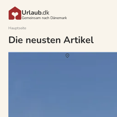
Urlaub
.dk
Gemeinsam nach Dänemark
Hauptseite
Die neusten Artikel
Vermietung von Ferienhäuser Faldsled
Über
Faldsled
Friedvoll und familienfreundlich präsentiert sich der beliebte Urla
traumhafter Natur und vielen attraktiven Ausflugsmöglichkeiten. 