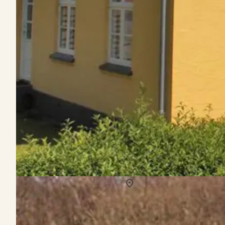
Vermietung von Ferienhäuser Brunshuse
Über
Brunshuse
Direkt an der Helnaesbucht gelegen präsentiert sich Brunshuse als
attraktive Orte sorgen für einen angenehmen Urlaub. Outdooraktiv