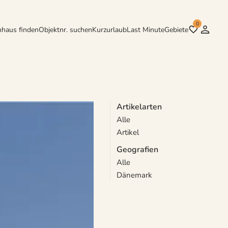
0
nhaus finden
Objektnr. suchen
Kurzurlaub
Last Minute
Gebiete
Artikelarten
Alle
t herrlichen Stränden,
Artikel
Geografien
Alle
Dänemark