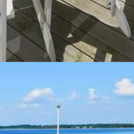
ls idealer Urlaubsort für Familien. Eine ruhige Umgebung, unberührte N
um Aborg interessante Städte und familienfreundliche Ausflugsziele.