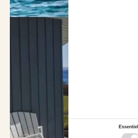
Vermietung von Ferienhäuser Assens
Über
Assens
Die dänische Hafenstadt Assens ist ein beliebtes Familienreisezie
gegründet. Sie glänzt bis heute mit einem attraktiven Altstadtke
Essentiel