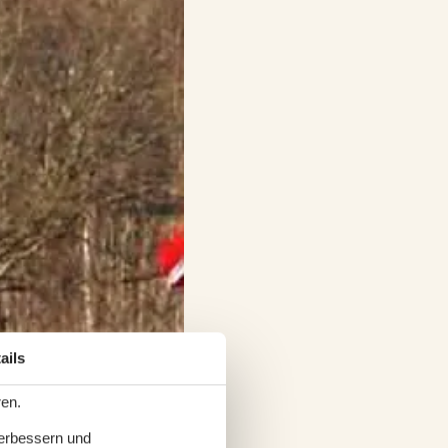
ails
ren.
verbessern und