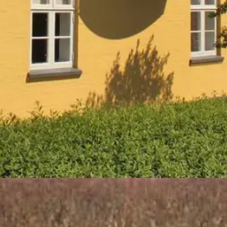
 attraktives Familienurlaubsziel. Die malerische Landschaft Südfünens, 
itäten und interessante Ausflugsziele sorgen für unvergessliche Momen