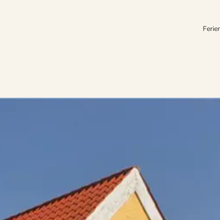
Ferie
ubsort Faldslet. Direkt an der Küste Südfünens gelegen, lockt Faldsled mi
Familien können hier einen abwechslungsreichen Urlaub verleben.