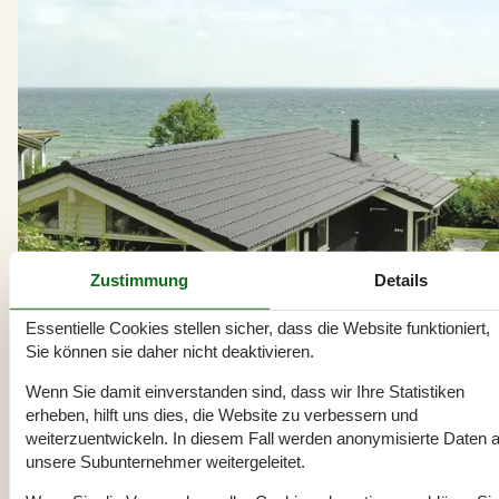
Zustimmung
Details
Essentielle Cookies stellen sicher, dass die Website funktioniert,
Sie können sie daher nicht deaktivieren.
Wenn Sie damit einverstanden sind, dass wir Ihre Statistiken
Vermietung von Ferienhäuser Langeland
erheben, hilft uns dies, die Website zu verbessern und
Das Meer ist immer in der Nähe, denn kaum ein Punkt der Insel ist m
weiterzuentwickeln. In diesem Fall werden anonymisierte Daten 
als drei Kilometer vom Ostseestrand entfernt: Langeland liegt zwisc
unsere Subunternehmer weitergeleitet.
Fünen und Lolland in der sogenannten Dänischen Südsee. Die einziga
Landschaft und die Ruhe auf der Insel versprechen wunderbare Ferie