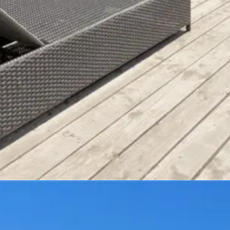
hes Fischerdörfchen. Es besticht mit viel grüner Natur und einem wunder
 Sonnenbad oder zu einem Sprung in das kühle Nass der Ostsee einlädt