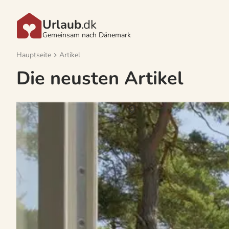
Urlaub
.dk
Gemeinsam nach Dänemark
Hauptseite
Artikel
Die neusten Artikel
Vermietung von Ferienhäuser Dueodde
Über
Dueodde
Das attraktive Feriengebiet Dueodde ist ein kleines Naturparadies 
das Urlaubsgebiet gibt es einiges zu entdecken und Familien profi