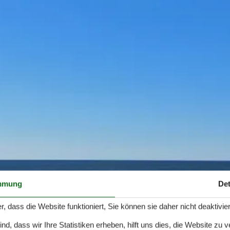
mmung
Det
r, dass die Website funktioniert, Sie können sie daher nicht deaktivie
d, dass wir Ihre Statistiken erheben, hilft uns dies, die Website zu 