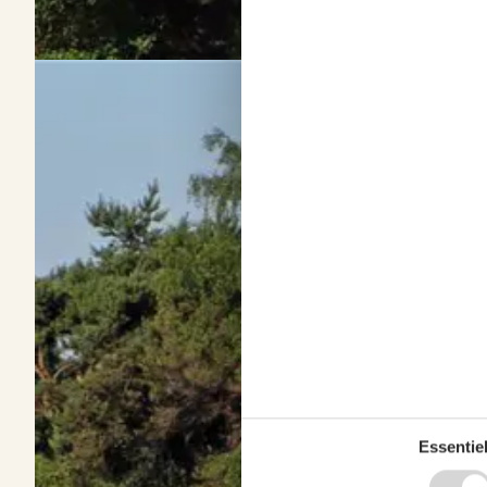
Vermietung von Ferienhäuser Balka
Über
Balka
Das zauberhafte Feriengebiet Balka auf Bornholm lockt mit einem he
Outdooraktivitäten genießen. Dank der guten Lage Balkas locken r
Essentiel